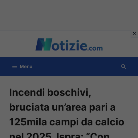
Vai
al
contenuto
Menu
Incendi boschivi,
bruciata un’area pari a
125mila campi da calcio
nel 2025. Ispra: “Con