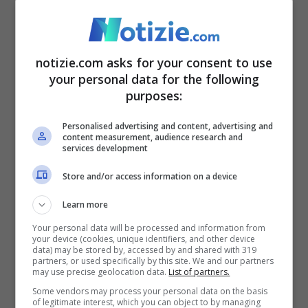
notizie.com asks for your consent to use
your personal data for the following
purposes:
Personalised advertising and content, advertising and
content measurement, audience research and
services development
Store and/or access information on a device
Learn more
Your personal data will be processed and information from
Roghi, Inghillesi (Ispra) in esclusiva per Notizie.com:
your device (cookies, unique identifiers, and other device
data) may be stored by, accessed by and shared with 319
“Oscillazioni associabili alle condizioni climatiche” (ANSA
partners, or used specifically by this site. We and our partners
may use precise geolocation data.
List of partners.
FOTO) – Notizie.com
Some vendors may process your personal data on the basis
of legitimate interest, which you can object to by managing