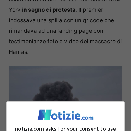
York
in segno di protesta
. Il premier
indossava una spilla con un qr code che
rimandava ad una landing page con
testimonianze foto e video del massacro di
Hamas.
notizie.com asks for your consent to use