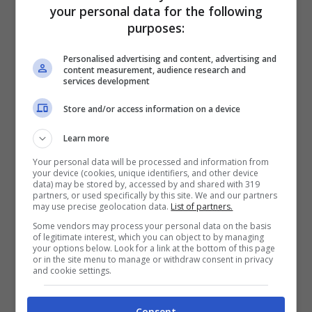
your personal data for the following
purposes:
Personalised advertising and content, advertising and
Il Medio Oriente in fiamme da due anni: Gaza, Iran, Libano
content measurement, audience research and
(ANSA FOTO) – Notizie.com
services development
Store and/or access information on a device
La guerra che ne scaturita
ha già ucciso
Learn more
oltre 67mila palestinesi
secondo il
Your personal data will be processed and information from
Ministero della Salute di Gaza, per il quale
your device (cookies, unique identifiers, and other device
data) may be stored by, accessed by and shared with 319
donne e bambini costituiscono circa la
partners, or used specifically by this site. We and our partners
may use precise geolocation data.
List of partners.
metà delle vittime. Molti esperti
Some vendors may process your personal data on the basis
of legitimate interest, which you can object to by managing
indipendenti affermano che si tratta della
your options below. Look for a link at the bottom of this page
or in the site menu to manage or withdraw consent in privacy
stima più affidabile delle vittime di guerra.
and cookie settings.
Consent