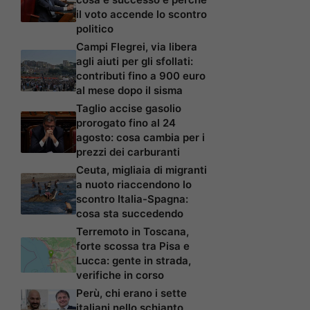
il voto accende lo scontro
politico
Campi Flegrei, via libera
agli aiuti per gli sfollati:
contributi fino a 900 euro
al mese dopo il sisma
Taglio accise gasolio
prorogato fino al 24
agosto: cosa cambia per i
prezzi dei carburanti
Ceuta, migliaia di migranti
a nuoto riaccendono lo
scontro Italia-Spagna:
cosa sta succedendo
Terremoto in Toscana,
forte scossa tra Pisa e
Lucca: gente in strada,
verifiche in corso
Perù, chi erano i sette
italiani nello schianto