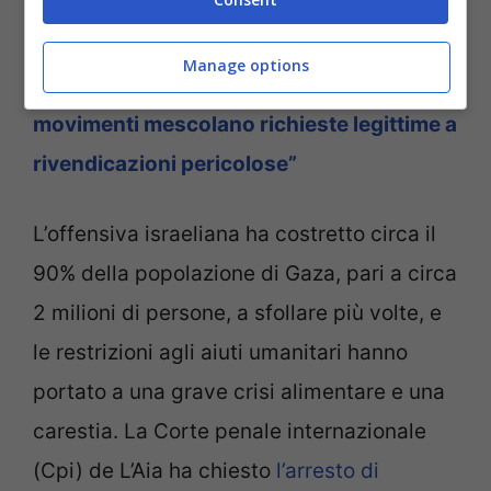
PER APPROFONDIRE:
Da Gaza all’Italia, il
destino della Flotilla e lo sciopero
Manage options
generale. L’esperto Start Insight: “I
movimenti mescolano richieste legittime a
rivendicazioni pericolose”
L’offensiva israeliana ha costretto circa il
90% della popolazione di Gaza, pari a circa
2 milioni di persone, a sfollare più volte, e
le restrizioni agli aiuti umanitari hanno
portato a una grave crisi alimentare e una
carestia. La Corte penale internazionale
(Cpi) de L’Aia ha chiesto
l’arresto di