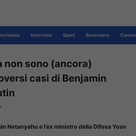
Inchieste
Interviste
Sport
Benessere
Curiosi
tà non sono (ancora)
roversi casi di Benjamin
tin
o
min Netanyahu e l’ex ministro della Difesa Yoav