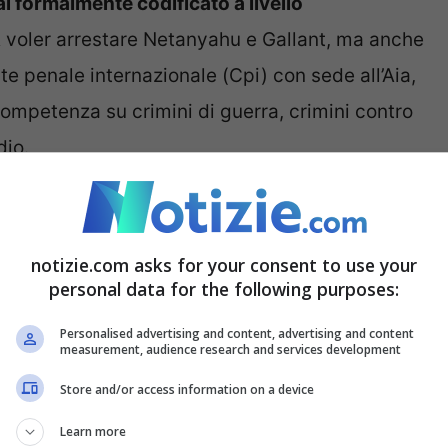
i formalmente codificato a livello
 voler arrestare Netanyahu e Gallant, ma anche
rte penale internazionale (Cpi) con sede all’Aia,
competenza su crimini di guerra, crimini contro
dio.
o di Roma?
notizie.com asks for your consent to use your
amento sono contenuti nello Statuto di Roma,
personal data for the following purposes:
ndati di arresto sono quindi validi solo sui
Personalised advertising and content, advertising and content
la Cpi. E non è il caso di Israele, Russia e Stati
measurement, audience research and services development
ato lo Statuto. È per questo che Hrw sta
Store and/or access information on a device
goziati formali per un trattato che prevenga e
Learn more