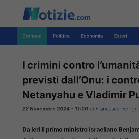
Vai
al
contenuto
Cronaca
Politica
Economia
Esteri
I crimini contro l’umani
previsti dall’Onu: i cont
Netanyahu e Vladimir Pu
22 Novembre 2024 - 11:00
di
Francesco Ferrign
Da ieri il primo ministro israeliano Benja