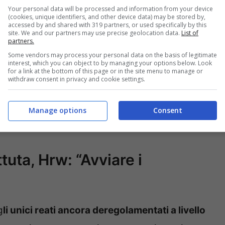
e i negoziati all’interno dell’Onu c’è proprio la
Your personal data will be processed and information from your device
(cookies, unique identifiers, and other device data) may be stored by,
accessed by and shared with 319 partners, or used specifically by this
site. We and our partners may use precise geolocation data.
List of
partners.
a a votazione oggi venerdì 22 novembre
. “
La
Some vendors may process your personal data on the basis of legitimate
interest, which you can object to by managing your options below. Look
hard Dicker, consulente legale senior presso
for a link at the bottom of this page or in the site menu to manage or
withdraw consent in privacy and cookie settings.
ario nella protezione dei civili chiaramente a
ostacolare il progresso, altri paesi dovrebbero
Manage options
Consent
tuta, Hrw: “Avviare i
g
li unici reati ancora deregolamentati a livello