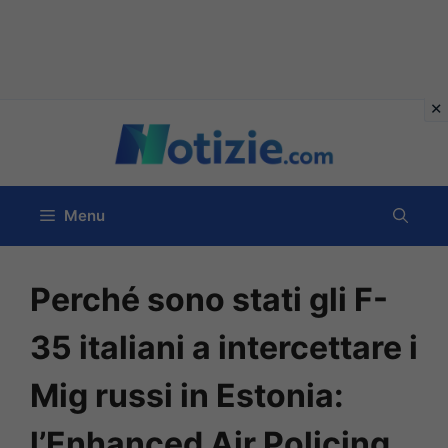
Vai
al
contenuto
Menu
Perché sono stati gli F-
35 italiani a intercettare i
Mig russi in Estonia:
l’Enhanced Air Policing