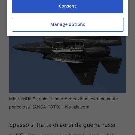
Consent
Manage options
Mig russi in Estonia: “Una provocazione estremamente
pericolosa” (ANSA FOTO) – Notizie.com
Spesso si tratta di aerei da guerra russi