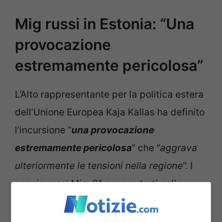
Mig russi in Estonia: “Una
provocazione
estremamente pericolosa”
L’Alto rappresentante per la politica estera
dell’Unione Europea Kaja Kallas ha definito
l’incursione “
una provocazione
estremamente pericolosa
” che “
aggrava
ulteriormente le tensioni nella regione
“. I
caccia russi Mig-31 sono entrati nello
spazio aereo estone nell’area di Vaindloo,
una piccola isola situata nel golfo di