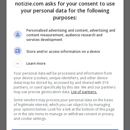
notizie.com asks for your consent to use
Finlandia nel mar Baltico.
your personal data for the following
purposes:
I caccia non avevano piani di volo, i loro
Personalised advertising and content, advertising and
content measurement, audience research and
transponder erano spenti e non erano in
services development
comunicazione radio bidirezionale con i
Store and/or access information on a device
servizi di traffico aereo estoni.
Gli F-35
Learn more
dell’Aeronautica militare italiana,
Your personal data will be processed and information from
your device (cookies, unique identifiers, and other device
attualmente schierati nell’ambito della
data) may be stored by, accessed by and shared with 319
partners, or used specifically by this site. We and our partners
missione Nato di polizia aerea del Baltico,
may use precise geolocation data.
List of partners.
sono intervenuti prontamente. I caccia
Some vendors may process your personal data on the basis
of legitimate interest, which you can object to by managing
your options below. Look for a link at the bottom of this page
dell’Alleanza atlantica decollano centinaia
or in the site menu to manage or withdraw consent in privacy
and cookie settings.
di volte ogni anno per intercettare aerei.