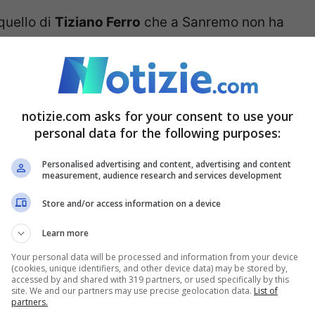
 quello di
Tiziano Ferro
che a Sanremo non ha
amo visto
all’Ariston però in tre occasioni come
a cantato i brani “Ed ero contentissimo” e “Ti
o presente in sala.
notizie.com asks for your consent to use your
personal data for the following purposes:
osi con Il conforto in duetto con una
Personalised advertising and content, advertising and content
2020
invece al fianco di Amadeus ha avuto il
measurement, audience research and services development
imo Ranieri con brani come “Almeno tu
Store and/or access information on a device
Learn more
Your personal data will be processed and information from your device
e come favoritissimo per la vittoria finale
(cookies, unique identifiers, and other device data) may be stored by,
accessed by and shared with 319 partners, or used specifically by this
te in gara.
site. We and our partners may use precise geolocation data.
List of
partners.