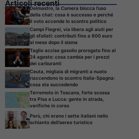
Articoli recenti
Delmastro, la Camera blocca l’uso
della chat: cosa è successo e perché
il voto accende lo scontro politico
Campi Flegrei, via libera agli aiuti per
gli sfollati: contributi fino a 900 euro
al mese dopo il sisma
Taglio accise gasolio prorogato fino al
24 agosto: cosa cambia per i prezzi
dei carburanti
Ceuta, migliaia di migranti a nuoto
riaccendono lo scontro Italia-Spagna:
cosa sta succedendo
Terremoto in Toscana, forte scossa
tra Pisa e Lucca: gente in strada,
verifiche in corso
Perù, chi erano i sette italiani nello
schianto dell’aereo turistico