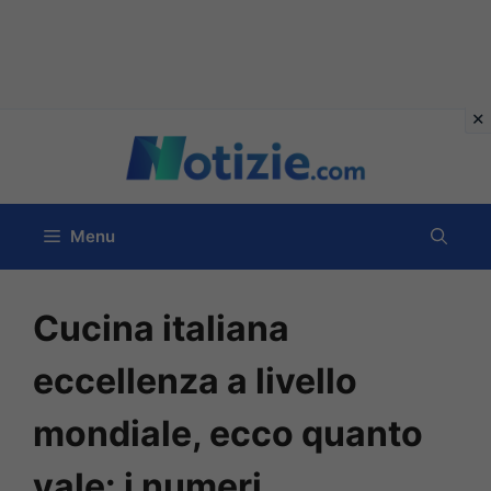
Vai
al
contenuto
Menu
Cucina italiana
eccellenza a livello
mondiale, ecco quanto
vale: i numeri