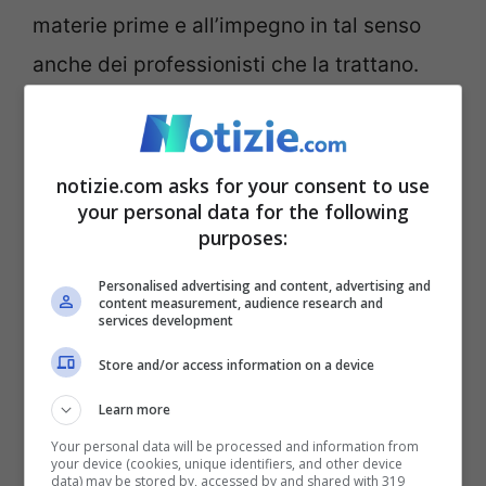
materie prime e all’impegno in tal senso
anche dei professionisti che la trattano.
Cucina italiana nel mondo,
numeri davvero da
notizie.com asks for your consent to use
your personal data for the following
applausi
purposes:
Personalised advertising and content, advertising and
I numeri della cucina italiana nel mondo
content measurement, audience research and
services development
sono da applausi
e sebbene sulla qualità
Store and/or access information on a device
non ci sia da stupirsi a dire il vero alcuni
aspetti non ce li potevamo aspettare.
Learn more
Soprattutto perché ci troviamo sì in un
Your personal data will be processed and information from
your device (cookies, unique identifiers, and other device
data) may be stored by, accessed by and shared with 319