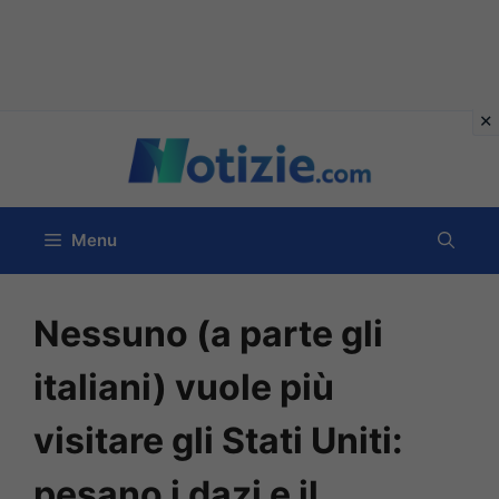
Vai
al
contenuto
Menu
Nessuno (a parte gli
italiani) vuole più
visitare gli Stati Uniti:
pesano i dazi e il