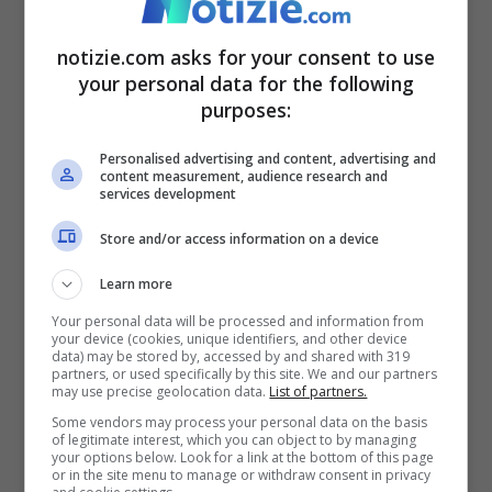
Stati Uniti sta esponendo il cartello:
chiuso
“. L’industria dei viaggi statunitense
notizie.com asks for your consent to use
your personal data for the following
ha dovuto affrontare molteplici venti
purposes:
contrari. Ovvero, aumento dei costi di
Personalised advertising and content, advertising and
viaggio, incertezza politica e continue
content measurement, audience research and
services development
tensioni geopolitiche. Da quando è tornato
Store and/or access information on a device
in carica, Trump ha raddoppiato alcune
delle politiche intransigenti che hanno
Learn more
Your personal data will be processed and information from
caratterizzato il suo primo mandato.
your device (cookies, unique identifiers, and other device
data) may be stored by, accessed by and shared with 319
partners, or used specifically by this site. We and our partners
may use precise geolocation data.
List of partners.
Il tycoon ha ripristinato i divieti di viaggio
Some vendors may process your personal data on the basis
rivolti principalmente ai Paesi africani e
of legitimate interest, which you can object to by managing
your options below. Look for a link at the bottom of this page
mediorientali. Inasprendo le regole
or in the site menu to manage or withdraw consent in privacy