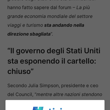
hanno fatto sapere dal forum
– La più
grande economia mondiale del settore
viaggi e turismo
sta andando nella
direzione sbagliata
”.
“Il governo degli Stati Uniti
sta esponendo il cartello:
chiuso”
Secondo Julia Simpson, presidente e ceo
del Council, “
mentre altre nazioni stendono
il tappeto di benvenuto,
il governo degli