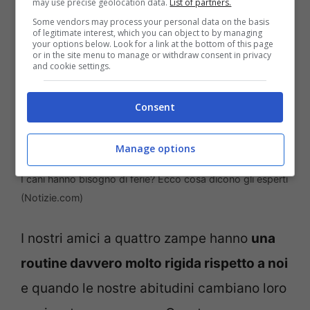
may use precise geolocation data.
List of partners.
Some vendors may process your personal data on the basis
of legitimate interest, which you can object to by managing
your options below. Look for a link at the bottom of this page
or in the site menu to manage or withdraw consent in privacy
and cookie settings.
Consent
Manage options
I cani hanno bisogno di ferie? Ecco cosa dicono gli esperti
(Notizie.com)
I nostri amici a quattro zampe hanno
una
routine davvero molto rigida rispetto a noi
e quando le nostre abitudini cambiano loro