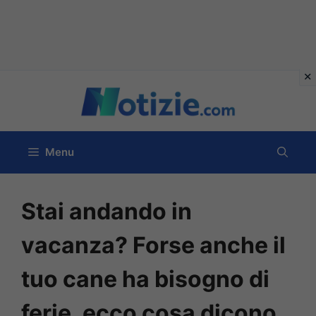
Vai
al
contenuto
Menu
Stai andando in
vacanza? Forse anche il
tuo cane ha bisogno di
ferie, ecco cosa dicono