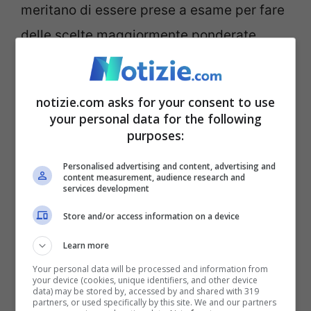
meritano di essere prese a esame per fare
delle scelte maggiormente ponderate.
I cani hanno bisogno di
notizie.com asks for your consent to use
ferie? Ecco cosa dicono gli
your personal data for the following
purposes:
esperti
Personalised advertising and content, advertising and
content measurement, audience research and
I cani non hanno bisogno di ferie in senso
services development
stretto
, ma anche loro hanno
necessità di
Store and/or access information on a device
un cambiamento
o meglio che noi
Learn more
pensiamo anche a loro quando durante
Your personal data will be processed and information from
l’estate la nostra vita diventa differente.
your device (cookies, unique identifiers, and other device
data) may be stored by, accessed by and shared with 319
partners, or used specifically by this site. We and our partners