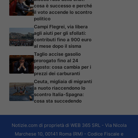
cosa è successo e perché
il voto accende lo scontro
politico
Campi Flegrei, via libera
agli aiuti per gli sfollati:
contributi fino a 900 euro
al mese dopo il sisma
Taglio accise gasolio
prorogato fino al 24
agosto: cosa cambia per i
prezzi dei carburanti
Ceuta, migliaia di migranti
a nuoto riaccendono lo
scontro Italia-Spagna:
cosa sta succedendo
Notizie.com di proprietà di WEB 365 SRL - Via Nicola
Marchese 10, 00141 Roma (RM) - Codice Fiscale e