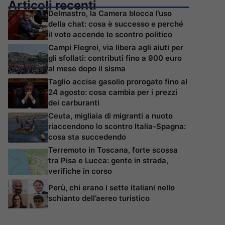
Articoli recenti
Delmastro, la Camera blocca l’uso
della chat: cosa è successo e perché
il voto accende lo scontro politico
Campi Flegrei, via libera agli aiuti per
gli sfollati: contributi fino a 900 euro
al mese dopo il sisma
Taglio accise gasolio prorogato fino al
24 agosto: cosa cambia per i prezzi
dei carburanti
Ceuta, migliaia di migranti a nuoto
riaccendono lo scontro Italia-Spagna:
cosa sta succedendo
Terremoto in Toscana, forte scossa
tra Pisa e Lucca: gente in strada,
verifiche in corso
Perù, chi erano i sette italiani nello
schianto dell’aereo turistico