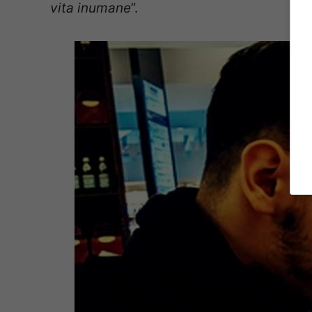
vita inumane
”.