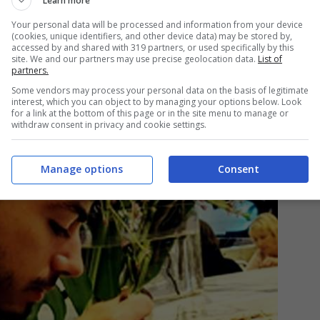
Learn more
Your personal data will be processed and information from your device
(cookies, unique identifiers, and other device data) may be stored by,
accessed by and shared with 319 partners, or used specifically by this
site. We and our partners may use precise geolocation data.
List of
partners.
Some vendors may process your personal data on the basis of legitimate
interest, which you can object to by managing your options below. Look
for a link at the bottom of this page or in the site menu to manage or
withdraw consent in privacy and cookie settings.
Manage options
Consent