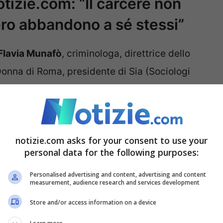
tizie.com: “Il carcere non
ro abbandono a sé stessi”
Flavia Munafò
, criminologa, direttrice dello
Donna di Roma, presidente di Sia (Sociologi
idio di Argentino è indagato anche il
perti, uno psichiatra e tre psicologi, che
notizie.com asks for your consent to use your
personal data for the following purposes:
nafò
– va posta anche sulle carceri, perché
ducativa e non deve rappresentare
un mero
Personalised advertising and content, advertising and content
measurement, audience research and services development
ssono emergere e scaturire da ciò che si è
Store and/or access information on a device
nuti. Per non parlare poi delle condizioni di