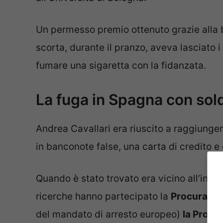
Un permesso premio ottenuto grazie alla 
scorta, durante il pranzo, aveva lasciato 
fumare una sigaretta con la fidanzata.
La fuga in Spagna con sold
Andrea Cavallari era riuscito a raggiunge
in banconote false, una carta di credito e
Quando è stato trovato era vicino all’ingr
ricerche hanno partecipato la
Procura Ge
del mandato di arresto europeo)
la Procu