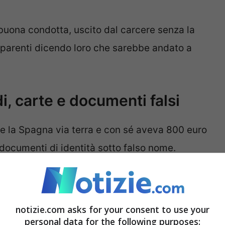
buona condotta, uscito dal carcere senza la
i parenti dicendo loro che sarebbe andato a
i, carte e documenti falsi
re la Spagna via terra e con sé aveva 800 euro
 documenti di identità sotto falso nome.
esso dell’hotel dove stava alloggiando. Alle
nerale di Ancona
(che ha richiesto l’emissione
notizie.com asks for your consent to use your
ra di Bologna
.
personal data for the following purposes: