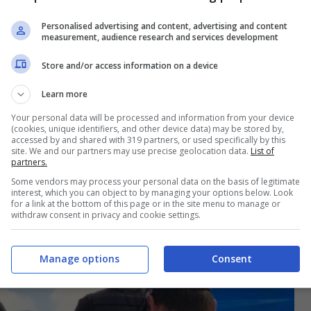
Personalised advertising and content, advertising and content
o Investigativo Centrale e il Nucleo
measurement, audience research and services development
lizia Penitenziaria, in collaborazione con i
Store and/or access information on a device
cona e Bologna.
Learn more
Your personal data will be processed and information from your device
quisizioni delle utenze telefoniche e delle
(cookies, unique identifiers, and other device data) may be stored by,
accessed by and shared with 319 partners, or used specifically by this
stigatori sono risaliti agli spostamenti di Andrea
site. We and our partners may use precise geolocation data.
List of
partners.
Some vendors may process your personal data on the basis of legitimate
interest, which you can object to by managing your options below. Look
for a link at the bottom of this page or in the site menu to manage or
withdraw consent in privacy and cookie settings.
Manage options
Consent