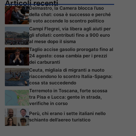
Articoli recenti
Delmastro, la Camera blocca l’uso
della chat: cosa è successo e perché
il voto accende lo scontro politico
Campi Flegrei, via libera agli aiuti per
gli sfollati: contributi fino a 900 euro
al mese dopo il sisma
Taglio accise gasolio prorogato fino al
24 agosto: cosa cambia per i prezzi
dei carburanti
Ceuta, migliaia di migranti a nuoto
riaccendono lo scontro Italia-Spagna:
cosa sta succedendo
Terremoto in Toscana, forte scossa
tra Pisa e Lucca: gente in strada,
verifiche in corso
Perù, chi erano i sette italiani nello
schianto dell’aereo turistico