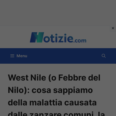
Vai
al
contenuto
Menu
West Nile (o Febbre del
Nilo): cosa sappiamo
della malattia causata
dalle zanzare comuni, la