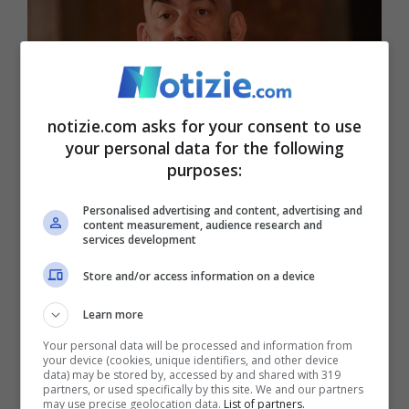
notizie.com asks for your consent to use
your personal data for the following
purposes:
Personalised advertising and content, advertising and
content measurement, audience research and
West Nile, Bassetti a Notizie.com: “Poca prevenzione e
services development
programmazione” (Ansa Foto) – notizie.com
Store and/or access information on a device
Si riferisce alla poca informazione?
Learn more
“
Io ieri ho pubblicato un video sui social nel
Your personal data will be processed and information from
your device (cookies, unique identifiers, and other device
quale dicevo che bisogna evitare di farsi
data) may be stored by, accessed by and shared with 319
partners, or used specifically by this site. We and our partners
pungere dalle zanzare, soprattutto le
may use precise geolocation data.
List of partners.