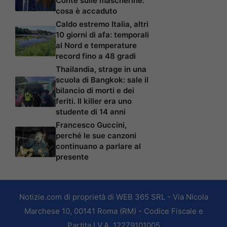
Conte sulle mascherine:
cosa è accaduto
Caldo estremo Italia, altri
10 giorni di afa: temporali
al Nord e temperature
record fino a 48 gradi
Thailandia, strage in una
scuola di Bangkok: sale il
bilancio di morti e dei
feriti. Il killer era uno
studente di 14 anni
Francesco Guccini,
perché le sue canzoni
continuano a parlare al
presente
Notizie.com di proprietà di WEB 365 SRL - Via Nicola
Marchese 10, 00141 Roma (RM) - Codice Fiscale e
Partita I.V.A. 12279101005