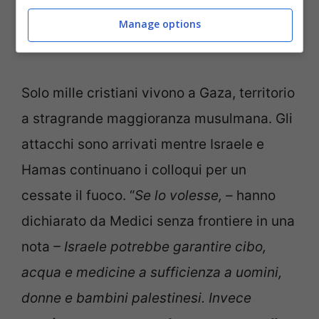
chiamato, ogni sera alle ore 19, l’unica
Manage options
chiesa cattolica nella Striscia.
Solo mille cristiani vivono a Gaza, territorio
a stragrande maggioranza musulmana. Gli
attacchi sono arrivati mentre Israele e
Hamas continuano i colloqui per un
cessate il fuoco. “
Se lo volesse, –
hanno
dichiarato da Medici senza frontiere in una
nota
– Israele potrebbe garantire cibo,
acqua e medicine a sufficienza a uomini,
donne e bambini palestinesi. Invece