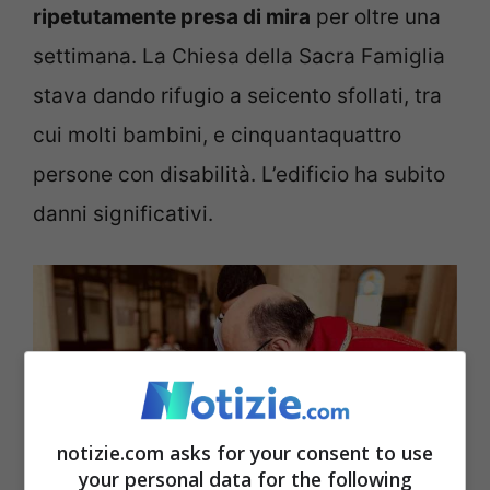
ripetutamente presa di mira
per oltre una
settimana. La Chiesa della Sacra Famiglia
stava dando rifugio a seicento sfollati, tra
cui molti bambini, e cinquantaquattro
persone con disabilità. L’edificio ha subito
danni significativi.
notizie.com asks for your consent to use
your personal data for the following