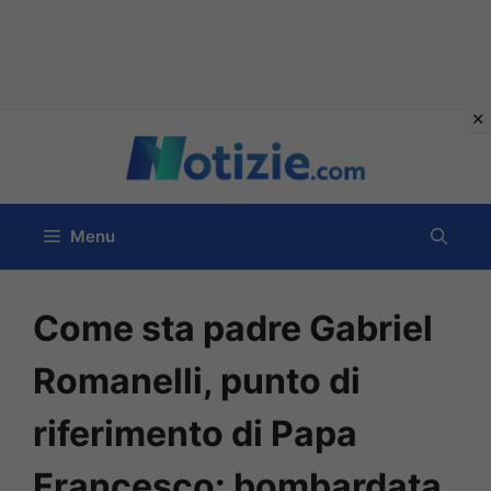
Vai
al
contenuto
Menu
Come sta padre Gabriel
Romanelli, punto di
riferimento di Papa
Francesco: bombardata