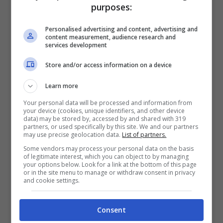
purposes:
Personalised advertising and content, advertising and
content measurement, audience research and
services development
Bombardata a Gaza la Chiesa della Sacra Famiglia, ferito
Store and/or access information on a device
padre Romanelli (X FOTO) – Notizie.com
Learn more
Prendere di mira un luogo sacro “
è
un
Your personal data will be processed and information from
your device (cookies, unique identifiers, and other device
palese affronto alla dignità umana
e una
data) may be stored by, accessed by and shared with 319
partners, or used specifically by this site. We and our partners
grave violazione della sacralità della vita e
may use precise geolocation data.
List of partners.
dell’inviolabilità dei luoghi religiosi, che
Some vendors may process your personal data on the basis
of legitimate interest, which you can object to by managing
your options below. Look for a link at the bottom of this page
dovrebbero fungere da rifugi sicuri in
or in the site menu to manage or withdraw consent in privacy
and cookie settings.
tempo di guerra
“, ha fatto sapere il
Vaticano in una nota. Negli ultimi 18 mesi
Consent
della sua vita, Papa Francesco ha spesso