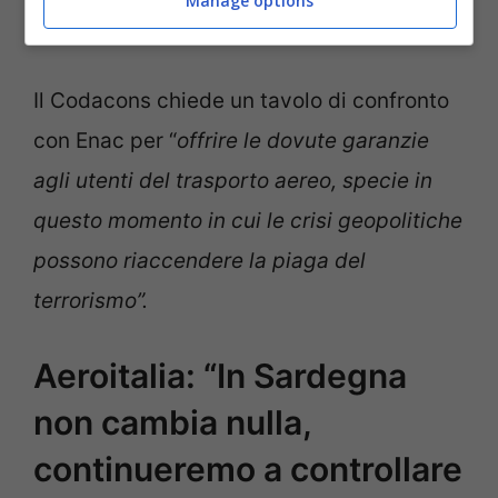
Manage options
necessari prima di un volo
Il Codacons chiede un tavolo di confronto
con Enac per “
offrire le dovute garanzie
agli utenti del trasporto aereo, specie in
questo momento in cui le crisi geopolitiche
possono riaccendere la piaga del
terrorismo”.
Aeroitalia: “In Sardegna
non cambia nulla,
continueremo a controllare