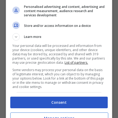
tutto stupito per la decisione. “
Vogliamo
Personalised advertising and content, advertising and
content measurement, audience research and
capire quale sia l’iter seguito per arrivare a
services development
tale decisione e quali confronti siano stati
Store and/or access information on a device
avviati per valutare l’impatto di una simile
Learn more
novità”,
scrive l’associazione in una nota.
Your personal data will be processed and information from
your device (cookies, unique identifiers, and other device
Spiegando anche di essere d’accordo sulla
data) may be stored by, accessed by and shared with 319
partners, or used specifically by this site. We and our partners
necessità di snellire la burocrazia, ma non
may use precise geolocation data.
List of partners.
a scapito della sicurezza, che “
viene prima
Some vendors may process your personal data on the basis
of legitimate interest, which you can object to by managing
your options below. Look for a link at the bottom of this page
della velocità delle procedure”.
or in the site menu to manage or withdraw consent in privacy
and cookie settings.
TUTTI I CONTROLLI DI SICUREZZA IN
Consent
AEROPORTO:
Dall’ingresso al decollo: tutti
i controlli di sicurezza in aeroporto