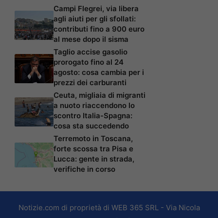
Campi Flegrei, via libera
agli aiuti per gli sfollati:
contributi fino a 900 euro
al mese dopo il sisma
Taglio accise gasolio
prorogato fino al 24
agosto: cosa cambia per i
prezzi dei carburanti
Ceuta, migliaia di migranti
a nuoto riaccendono lo
scontro Italia-Spagna:
cosa sta succedendo
Terremoto in Toscana,
forte scossa tra Pisa e
Lucca: gente in strada,
verifiche in corso
Notizie.com di proprietà di WEB 365 SRL - Via Nicola