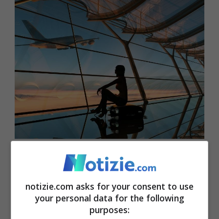
Security Check in aeroporto: tutto resta com’è –
notizie.com
notizie.com asks for your consent to use
La risposta del presidente Enac non ha
your personal data for the following
soddisfatto il
Codacons
, che si dice del
purposes: