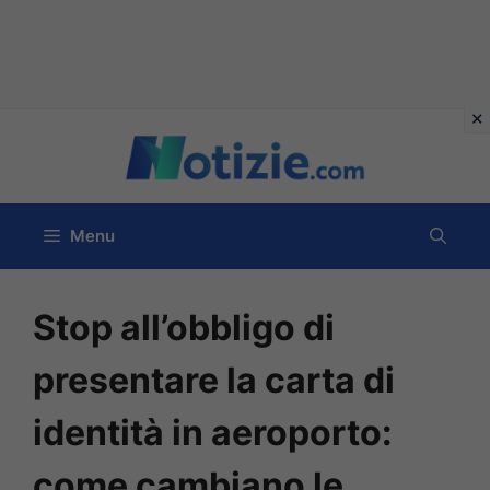
Vai
al
contenuto
Menu
Stop all’obbligo di
presentare la carta di
identità in aeroporto:
come cambiano le