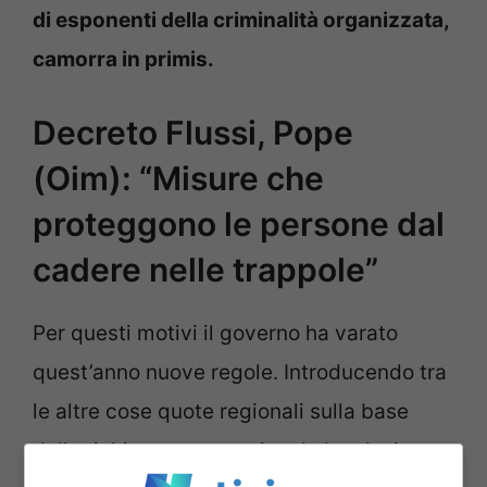
di esponenti della criminalità organizzata,
camorra in primis.
Decreto Flussi, Pope
(Oim): “Misure che
proteggono le persone dal
cadere nelle trappole”
Per questi motivi il governo ha varato
quest’anno nuove regole. Introducendo tra
le altre cose quote regionali sulla base
della richiesta occupazionale locale, in