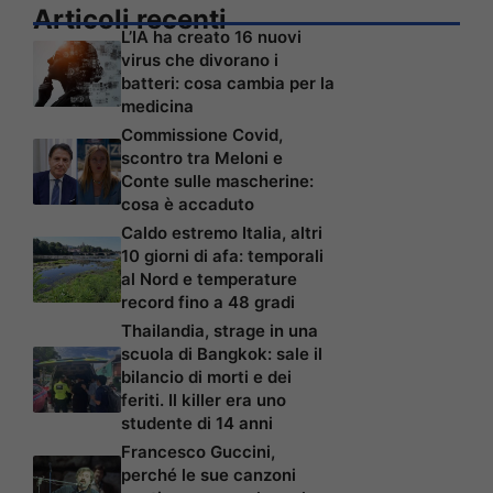
Articoli recenti
L’IA ha creato 16 nuovi
virus che divorano i
batteri: cosa cambia per la
medicina
Commissione Covid,
scontro tra Meloni e
Conte sulle mascherine:
cosa è accaduto
Caldo estremo Italia, altri
10 giorni di afa: temporali
al Nord e temperature
record fino a 48 gradi
Thailandia, strage in una
scuola di Bangkok: sale il
bilancio di morti e dei
feriti. Il killer era uno
studente di 14 anni
Francesco Guccini,
perché le sue canzoni