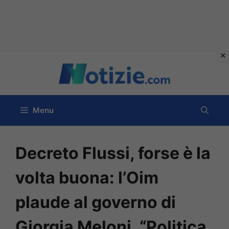
Vai
al
contenuto
Menu
Decreto Flussi, forse è la
volta buona: l’Oim
plaude al governo di
Giorgia Meloni. “Politica