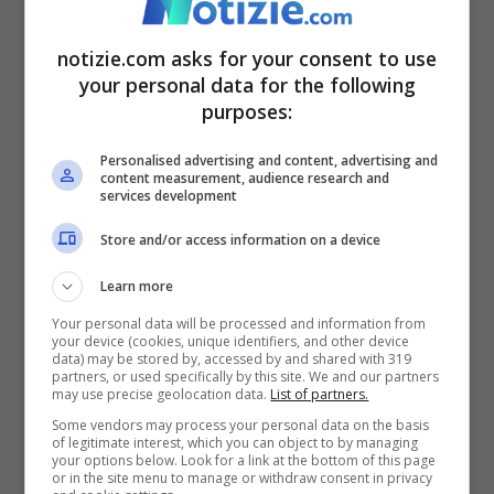
modo da evitare concentrazioni anomale.
“
Questo è il tipo di politica audace e
notizie.com asks for your consent to use
lungimirante di cui abbiamo urgente
your personal data for the following
purposes:
bisogno. –
ha dichiarato Amy Pope,
direttrice generale dell’Oim
– Quando i
Personalised advertising and content, advertising and
content measurement, audience research and
services development
Paesi ampliano i canali di migrazione
regolare, non solo rispondono alla carenza
Store and/or access information on a device
di manodopera, ma
proteggono anche le
Learn more
persone dal cadere nelle trappole dello
Your personal data will be processed and information from
your device (cookies, unique identifiers, and other device
sfruttamento e delle rotte irregolari
”.
data) may be stored by, accessed by and shared with 319
partners, or used specifically by this site. We and our partners
may use precise geolocation data.
List of partners.
Some vendors may process your personal data on the basis
Secondo l’Organizzazione internazionale
of legitimate interest, which you can object to by managing
your options below. Look for a link at the bottom of this page
con l’introduzione di quote pluriennali e la
or in the site menu to manage or withdraw consent in privacy