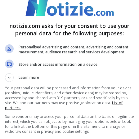
ltima
indagine Istat pubblicata il 26 giugno
tà compresa tra gli 11 e i 19 anni.
notizie.com asks for your consent to use your
personal data for the following purposes:
in Italia, l’esperto: “Capita sempre più di
Personalised advertising and content, advertising and content
measurement, audience research and services development
 cyberbullismo”
Store and/or access information on a device
social per combattere il body
Learn more
Your personal data will be processed and information from your device
(cookies, unique identifiers, and other device data) may be stored by,
accessed by and shared with 319 partners, or used specifically by this
site. We and our partners may use precise geolocation data.
List of
mpegnata anche Eliana Longi, che proprio dalla
partners.
Some vendors may process your personal data on the basis of legitimate
le grandi piattaforme social: “
Si aprirà
interest, which you can object to by managing your options below. Look
for a link at the bottom of this page or in the site menu to manage or
otrebbero essere le strutture da implementare
withdraw consent in privacy and cookie settings.