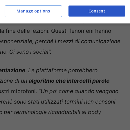
o”,
spiega.
Manage options
Consent
ial, il bullismo e il body shaming non finiscono
a fine delle lezioni. Questi fenomeni hanno
 esponenziale, perché i mezzi di comunicazione
o. Ci sono i social”.
entazione
. Le piattaforme potrebbero
zione di un
algoritmo che intercetti parole
stri microfoni. “
Un po’ come quando vengono
perché sono stati utilizzati termini non consoni
o per terminologie riconducibili al body