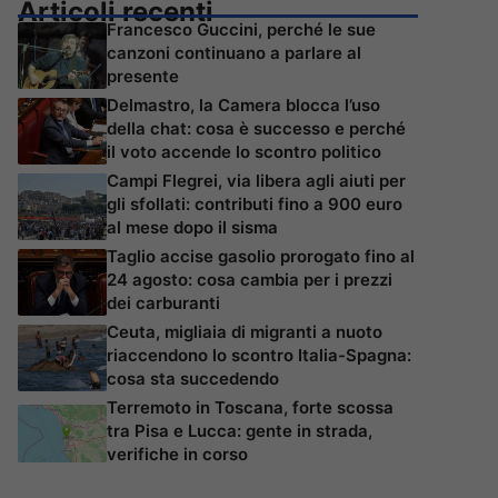
Articoli recenti
Francesco Guccini, perché le sue
canzoni continuano a parlare al
presente
Delmastro, la Camera blocca l’uso
della chat: cosa è successo e perché
il voto accende lo scontro politico
Campi Flegrei, via libera agli aiuti per
gli sfollati: contributi fino a 900 euro
al mese dopo il sisma
Taglio accise gasolio prorogato fino al
24 agosto: cosa cambia per i prezzi
dei carburanti
Ceuta, migliaia di migranti a nuoto
riaccendono lo scontro Italia-Spagna:
cosa sta succedendo
Terremoto in Toscana, forte scossa
tra Pisa e Lucca: gente in strada,
verifiche in corso