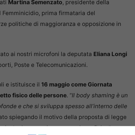
ati
Martina Semenzato
, presidente della
 Femminicidio, prima firmataria del
ze politiche di maggioranza e opposizione in
rato ai nostri microfoni la deputata
Eliana Longi
sporti, Poste e Telecomunicazioni.
 e istituisce il
16 maggio come Giornata
etto fisico delle persone
. “
Il body shaming è un
ofonde e che si sviluppa spesso all’interno delle
to spiegando il motivo della proposta di legge
sicologica, emotiva, economica o fisica”.