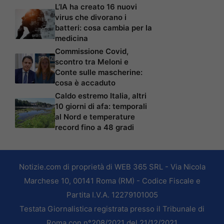
L’IA ha creato 16 nuovi
virus che divorano i
batteri: cosa cambia per la
medicina
Commissione Covid,
scontro tra Meloni e
Conte sulle mascherine:
cosa è accaduto
Caldo estremo Italia, altri
10 giorni di afa: temporali
al Nord e temperature
record fino a 48 gradi
Notizie.com di proprietà di WEB 365 SRL - Via Nicola
Marchese 10, 00141 Roma (RM) - Codice Fiscale e
Partita I.V.A. 12279101005
Testata Giornalistica registrata presso il Tribunale di
Roma con n°208/2021 del 21/12/2021