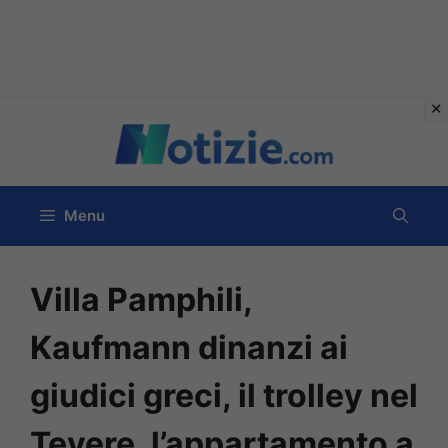
Vai
al
contenuto
Menu
Villa Pamphili,
Kaufmann dinanzi ai
giudici greci, il trolley nel
Tevere, l’appartamento a