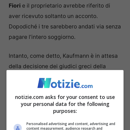
Fiori
e il proprietario avrebbe riferito di
aver ricevuto soltanto un acconto.
Dopodiché i tre sarebbero andati via senza
pagare l’intero soggiorno.
Intanto, come detto, Kaufmann è in attesa
della decisione dei giudici greci della
Corte d’Appello, che dovranno esaminare
la richiesta di estradizione.
notizie.com asks for your consent to use
your personal data for the following
purposes:
Personalised advertising and content, advertising and
content measurement, audience research and