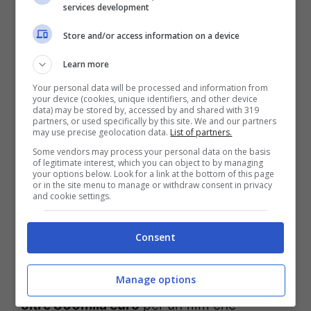
services development
Store and/or access information on a device
Learn more
Your personal data will be processed and information from
your device (cookies, unique identifiers, and other device
data) may be stored by, accessed by and shared with 319
partners, or used specifically by this site. We and our partners
may use precise geolocation data.
List of partners.
Il monolocale in affitto e il racconto del proprietario (Foto
Some vendors may process your personal data on the basis
of legitimate interest, which you can object to by managing
Web) – notizie.com
your options below. Look for a link at the bottom of this page
or in the site menu to manage or withdraw consent in privacy
and cookie settings.
Come ormai si sa, nel giallo di Villa
Pamphili è rientrata anche la politica, dal
Consent
momento che il quarantaseienne
americano ha ottenuto una
tax credit di
Manage options
oltre 800mila euro
per un film che