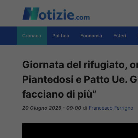
Vai
al
contenuto
Cronaca
Politica
Economia
Esteri
Giornata del rifugiato, 
Piantedosi e Patto Ue. Gli
facciano di più”
20 Giugno 2025 - 09:00
di
Francesco Ferrigno