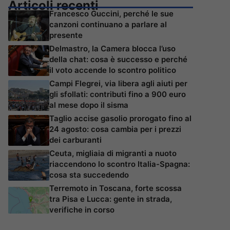
Articoli recenti
Francesco Guccini, perché le sue
canzoni continuano a parlare al
presente
Delmastro, la Camera blocca l’uso
della chat: cosa è successo e perché
il voto accende lo scontro politico
Campi Flegrei, via libera agli aiuti per
gli sfollati: contributi fino a 900 euro
al mese dopo il sisma
Taglio accise gasolio prorogato fino al
24 agosto: cosa cambia per i prezzi
dei carburanti
Ceuta, migliaia di migranti a nuoto
riaccendono lo scontro Italia-Spagna:
cosa sta succedendo
Terremoto in Toscana, forte scossa
tra Pisa e Lucca: gente in strada,
verifiche in corso