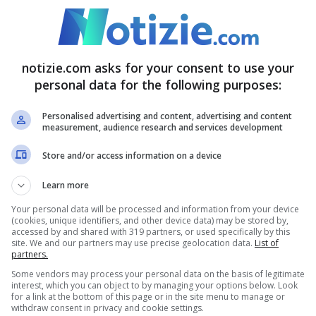
e ore Sos Humanity, United4Rescue, Sea-Watch e
io di operazioni salvavita. E chiesto “
la fine
notizie.com asks for your consent to use your
personal data for the following purposes:
di salvataggio
”. Stando a quanto diffuso dalle
a salvato o contribuito al salvataggio di 175.595
Personalised advertising and content, advertising and content
measurement, audience research and services development
uropei e la stessa Ue danno priorità alla
Store and/or access information on a device
 Bisognerebbe invece rispettare “la protezione” e
Learn more
Your personal data will be processed and information from your device
(cookies, unique identifiers, and other device data) may be stored by,
accessed by and shared with 319 partners, or used specifically by this
ntedosi, che ha portato alla
detenzione
site. We and our partners may use precise geolocation data.
List of
partners.
occasioni.
Ciò ha portato a 680 giorni di blocco
Some vendors may process your personal data on the basis of legitimate
 società civile, ci siamo rifiutati di accettare
interest, which you can object to by managing your options below. Look
for a link at the bottom of this page or in the site menu to manage or
withdraw consent in privacy and cookie settings.
erraneo centrale venissero lasciati morire per il