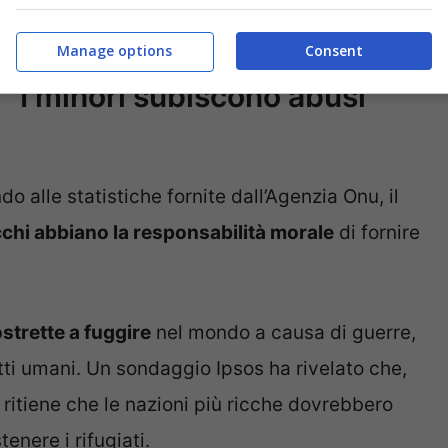
rato Mirka Schäfer, portavoce di Sos Humanity.
Manage options
Consent
: “I minori subiscono abusi
o alle statistiche fornite dall’Agenzia Onu, il
icchi abbiano la responsabilità morale
di fornire
strette a fuggire
nel mondo a causa di guerre,
itti umani. Un sondaggio Ipsos ha rivelato che,
ritiene che le nazioni più ricche dovrebbero
enere i rifugiati.