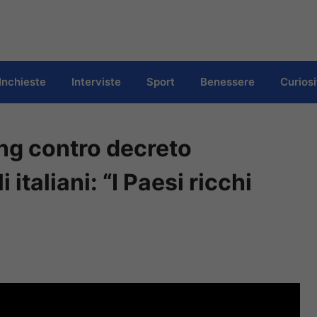
Inchieste
Interviste
Sport
Benessere
Curiosi
ong contro decreto
 italiani: “I Paesi ricchi