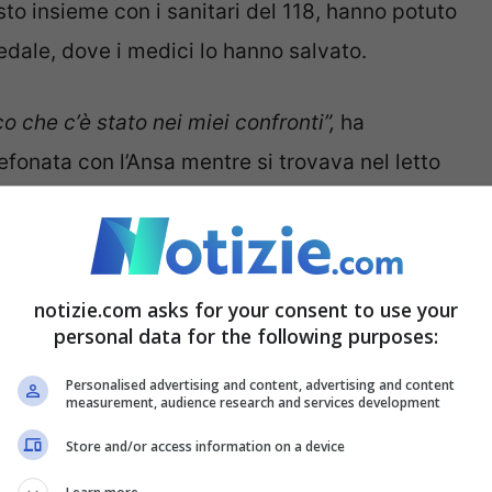
osto insieme con i sanitari del 118, hanno potuto
pedale, dove i medici lo hanno salvato.
o che c’è stato nei miei confronti”,
ha
efonata con l’Ansa mentre si trovava nel letto
vato il suicidio con un mix di psicofarmaci. Ho
 crocifisso in quel modo, mi hanno linciato.
notizie.com asks for your consent to use your
personal data for the following purposes:
 “Ho rifiutato la lavanda
Personalised advertising and content, advertising and content
measurement, audience research and services development
Store and/or access information on a device
icciano, in provincia di Nola, ha spiegato ai