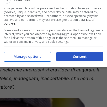
Learn more
”
e parlato di una situazione “
che non riesco a
Your personal data will be processed and information from your device
alla lavanda gastrica, ora la polizia vuole
(cookies, unique identifiers, and other device data) may be stored by,
accessed by and shared with 319 partners, or used specifically by this
site. We and our partners may use precise geolocation data.
List of
partners.
Some vendors may process your personal data on the basis of legitimate
interest, which you can object to by managing your options below. Look
ubblicato integralmente sull’edizione del 3
for a link at the bottom of this page or in the site menu to manage or
withdraw consent in privacy and cookie settings.
sibile, di poterla incontrare”
per chiederle
iesta che la presidente del Consiglio ha
Manage options
Consent
 per le parole scritte. Mi assumo ogni
nelle mie intenzioni vi era l’idea di augurare la
felice, inadeguata, inaccettabile, che non mi
atore”.