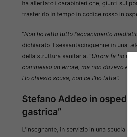
ha allertato i carabinieri che, giunti sul p
trasferirlo in tempo in codice rosso in os
“
Non ho retto tutto l’accanimento mediatic
dichiarato il sessantacinquenne in una tel
della struttura sanitaria. “
Un’ora fa ho pro
commesso un errore, ma non dovevo essere
Ho chiesto scusa, non ce l’ho fatta”.
Stefano Addeo in ospedale:
gastrica”
L’insegnante, in servizio in una scuola a C