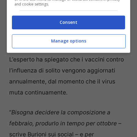
and cookie settings.
Il virologo Roberto Burioni sui social ha
Consent
correlato la decisione di Moderna al
contesto in cui le aziende farmaceutiche
Manage options
stanno operando nell’era di Donald Trump.
L’esperto ha spiegato che i vaccini contro
l’influenza di solito vengono aggiornati
annualmente, dal momento che il virus
muta continuamente.
“
Bisogna decidere la composizione a
febbraio, produrlo in tempo per ottobre –
scrive Burioni sui social – e
per