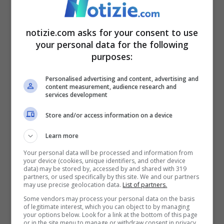
proprio nei giorni scorsi il commissario
dell’Fda Martin A. Makary e Vinay Prasad,
notizie.com asks for your consent to use
direttore del centro prodotti bio della
your personal data for the following
purposes:
stessa agenzia, avevano dichiarato di
voler
introdurre nuove procedure
per
Personalised advertising and content, advertising and
content measurement, audience research and
l’approvazione dei vaccini contro il
Sars-
services development
CoV-2
. Queste procedure riguarderanno
Store and/or access information on a device
maggiori e più approfonditi test per l’uso
Learn more
del vaccino nella popolazione sana sotto i
Your personal data will be processed and information from
your device (cookies, unique identifiers, and other device
65 anni.
data) may be stored by, accessed by and shared with 319
partners, or used specifically by this site. We and our partners
may use precise geolocation data.
List of partners.
Burioni: “Moderna attende
Some vendors may process your personal data on the basis
of legitimate interest, which you can object to by managing
your options below. Look for a link at the bottom of this page
tempi migliori”
or in the site menu to manage or withdraw consent in privacy