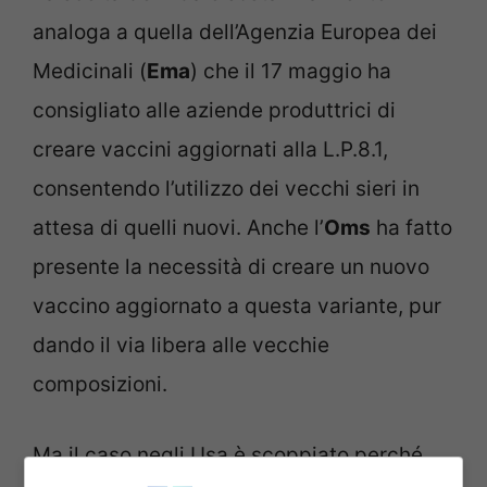
analoga a quella dell’Agenzia Europea dei
Medicinali (
Ema
) che il 17 maggio ha
consigliato alle aziende produttrici di
creare vaccini aggiornati alla L.P.8.1,
consentendo l’utilizzo dei vecchi sieri in
attesa di quelli nuovi. Anche l’
Oms
ha fatto
presente la necessità di creare un nuovo
vaccino aggiornato a questa variante, pur
dando il via libera alle vecchie
composizioni.
Ma il caso negli Usa è scoppiato perché