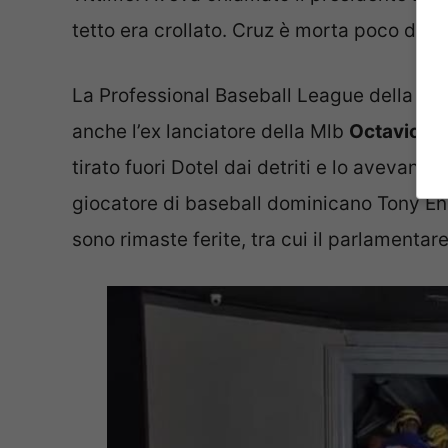
tetto era crollato. Cruz è morta poco dopo
La Professional Baseball League della R
anche l’ex lanciatore della Mlb
Octavio Do
tirato fuori Dotel dai detriti e lo avevano
giocatore di baseball dominicano Tony E
sono rimaste ferite, tra cui il parlamenta