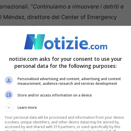
ernazionali. “
Continuiamo a rimuovere i detriti e
l Méndez, direttore del Center of Emergency
 sosta
”. Un silenzio surreale sta
finché i soccorritori possano sentire possibili
notizie.com asks for your consent to use your
personal data for the following purposes:
icerche tra le macerie, cause
Personalised advertising and content, advertising and content
measurement, audience research and services development
Store and/or access information on a device
i cemento usato pezzi di legno per sollevare
Learn more
della provincia nord-occidentale di Montecristi
Your personal data will be processed and information from your device
jor League Baseball Nelson Cruz, è tra le
(cookies, unique identifiers, and other device data) may be stored by,
accessed by and shared with 319 partners, or used specifically by this
s Abinader dicendo che era intrappolata e che il