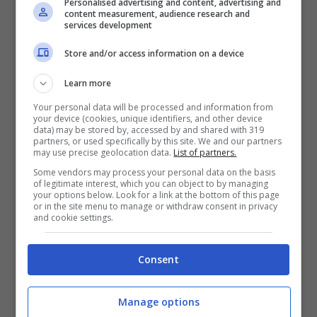
Personalised advertising and content, advertising and
content measurement, audience research and
circa 35724 euro all’anno. La città è
services development
importante anche per la presenza di
Store and/or access information on a device
molte aziende leader in vari settori;
Learn more
Trieste:
subito dietro troviamo una
Your personal data will be processed and information from
your device (cookies, unique identifiers, and other device
città che ha una posizione
data) may be stored by, accessed by and shared with 319
partners, or used specifically by this site. We and our partners
strategica permettendo anche di
may use precise geolocation data.
List of partners.
Some vendors may process your personal data on the basis
vivere come porto internazionale, il
of legitimate interest, which you can object to by managing
your options below. Look for a link at the bottom of this page
guadagno medio è di 33521 euro
or in the site menu to manage or withdraw consent in privacy
and cookie settings.
all’anno;
Bolzano
: Rimaniamo da quelle parti
Consent
per completare il podio con una città
Manage options
che vive anche di un fortissimo