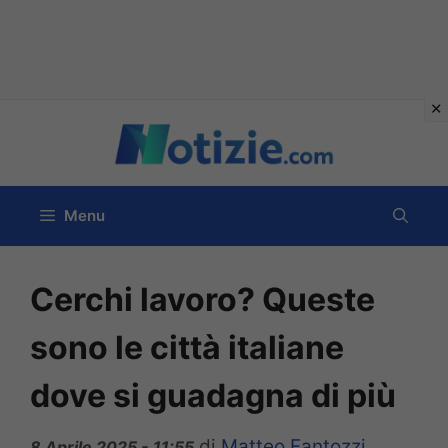
Vai
al
contenuto
Menu
Cerchi lavoro? Queste
sono le città italiane
dove si guadagna di più
di
Matteo Fantozzi
8 Aprile 2025 - 11:55