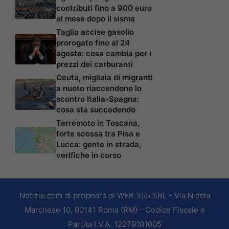
contributi fino a 900 euro
al mese dopo il sisma
Taglio accise gasolio
prorogato fino al 24
agosto: cosa cambia per i
prezzi dei carburanti
Ceuta, migliaia di migranti
a nuoto riaccendono lo
scontro Italia-Spagna:
cosa sta succedendo
Terremoto in Toscana,
forte scossa tra Pisa e
Lucca: gente in strada,
verifiche in corso
Notizie.com di proprietà di WEB 365 SRL - Via Nicola
Marchese 10, 00141 Roma (RM) - Codice Fiscale e
Partita I.V.A. 12279101005