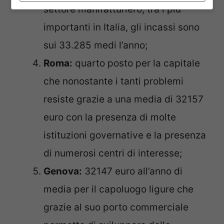
settore manifatturiero, tra i più
importanti in Italia, gli incassi sono
sui 33.285 medi l’anno;
Roma:
quarto posto per la capitale
che nonostante i tanti problemi
resiste grazie a una media di 32157
euro con la presenza di molte
istituzioni governative e la presenza
di numerosi centri di interesse;
Genova:
32147 euro all’anno di
media per il capoluogo ligure che
grazie al suo porto commerciale