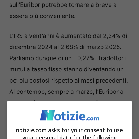
sull’Euribor potrebbe tornare a breve a
essere più conveniente.
L’IRS a vent’anni è aumentato dal 2,24% di
dicembre 2024 al 2,68% di marzo 2025.
Parliamo dunque di un +0,27%. Tradotto: i
mutui a tasso fisso stanno diventando un
po’ più costosi rispetto ai mesi precedenti.
Al contempo, sempre a marzo, l’Euribor a
tre mesi è calato leggermente fino a
toccare lo 2,51% (-0,01%). E ciò significa
che chi ha un mutuo a tasso variabile sta
notizie.com asks for your consent to use
pagando quasi la stessa rata, con un
your personal data for the following