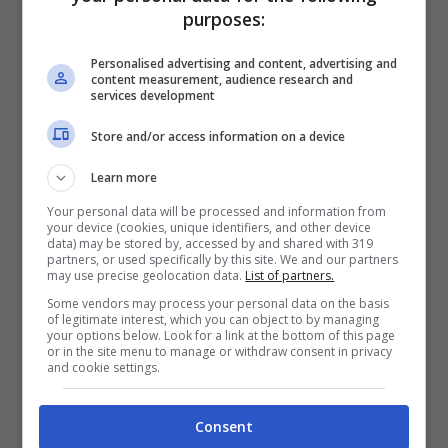
purposes:
leggerissimo risparmio.
Personalised advertising and content, advertising and
content measurement, audience research and
Previsioni sul futuro
services development
prossimo del mutuo a
Store and/or access information on a device
tasso variabile:
Learn more
Your personal data will be processed and information from
controsorpasso vicino
your device (cookies, unique identifiers, and other device
data) may be stored by, accessed by and shared with 319
partners, or used specifically by this site. We and our partners
may use precise geolocation data.
List of partners.
In questo momento, dunque, il mutuo a
Some vendors may process your personal data on the basis
tasso fisso risulta ancora più vantaggioso
of legitimate interest, which you can object to by managing
your options below. Look for a link at the bottom of this page
rispetto a quelli variabile. Ma, come
or in the site menu to manage or withdraw consent in privacy
and cookie settings.
anticipato, la situazione potrebbe mutate
molto presto. L’Euribor potrebbe infatti
Consent