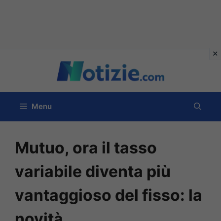
Vai
al
contenuto
Menu
Mutuo, ora il tasso
variabile diventa più
vantaggioso del fisso: la
novità