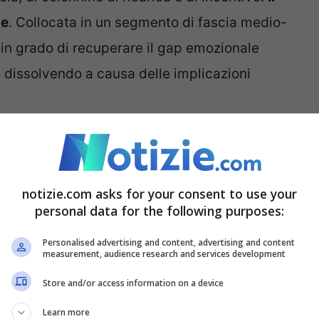
ne
. Collocata in un segmento di fascia medio-
ra in grado di recuperare il gap emozionale
rò dissolvendo a causa delle implicazioni
agando a caro prezzo la
notizie.com asks for your consent to use your
personal data for the following purposes:
ero pagando a caro prezzo
la vicinanza con il
Personalised advertising and content, advertising and content
p
. E la nomina dello stesso Musk a capo del
measurement, audience research and services development
dell’amministrazione Usa che sta facendo di
Store and/or access information on a device
tra. I risultato è che da un lato le vendite
Learn more