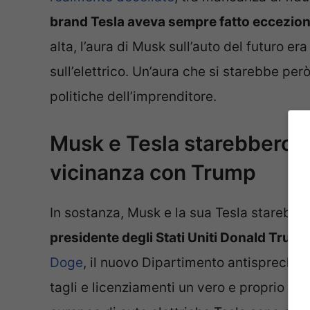
brand Tesla aveva sempre fatto eccezio
alta, l’aura di Musk sull’auto del futuro e
sull’elettrico. Un’aura che si starebbe pe
politiche dell’imprenditore.
Musk e Tesla starebbero p
vicinanza con Trump
In sostanza, Musk e la sua Tesla starebb
presidente degli Stati Uniti Donald Trum
Doge
, il nuovo Dipartimento antisprechi 
tagli e licenziamenti un vero e proprio man