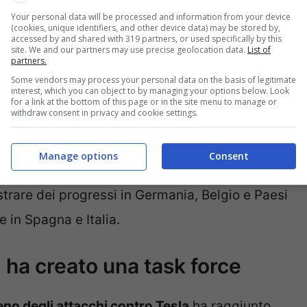
te del 49% in gennaio e febbraio rispetto allo
Your personal data will be processed and information from your device
ltro l’Fbi è stata costretta ad attivare una
(cookies, unique identifiers, and other device data) may be stored by,
accessed by and shared with 319 partners, or used specifically by this
site. We and our partners may use precise geolocation data.
List of
 episodi di vandalismo.
partners.
Some vendors may process your personal data on the basis of legitimate
interest, which you can object to by managing your options below. Look
automobili (Acea) ha parlato anche del fatto che
for a link at the bottom of this page or in the site menu to manage or
withdraw consent in privacy and cookie settings.
crollo delle vendite. Solo a febbraio, le vendite
tempo, i modelli ibridi (con motore elettrico e
Manage options
Consent
ndo sempre più il mercato europeo. Le auto
rare dei progressi in Germania, Belgio e Paesi
e in Spagna e Italia.
i ha creato una task force
eno degli attacchi contro Tesla
ha raggiunto