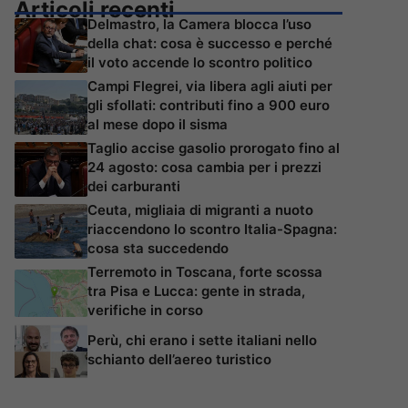
Articoli recenti
Delmastro, la Camera blocca l’uso
della chat: cosa è successo e perché
il voto accende lo scontro politico
Campi Flegrei, via libera agli aiuti per
gli sfollati: contributi fino a 900 euro
al mese dopo il sisma
Taglio accise gasolio prorogato fino al
24 agosto: cosa cambia per i prezzi
dei carburanti
Ceuta, migliaia di migranti a nuoto
riaccendono lo scontro Italia-Spagna:
cosa sta succedendo
Terremoto in Toscana, forte scossa
tra Pisa e Lucca: gente in strada,
verifiche in corso
Perù, chi erano i sette italiani nello
schianto dell’aereo turistico