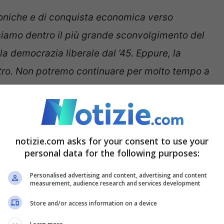
oniche e di conquista economica verso
siamo dentro il più grande sconvolgimento del
lla democrazia liberale dal ’45. Eppure, la
ltro. Non potremo continuare per molto tempo a
rse l’unico fatto positivo”,
ha aggiunto
o mi preoccuperei”
notizie.com asks for your consent to use your
personal data for the following purposes:
imento 5 Stelle Giuseppe Conte: “
Se fossi un
Personalised advertising and content, advertising and content
measurement, audience research and services development
imo, non preoccupato”,
ha dichiarato durante la
Store and/or access information on a device
 per annunciare Nova, l’assemblea costituente