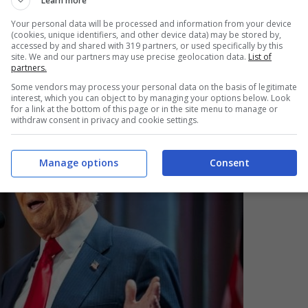
o l’ex premier, si troverebbe “
in un posto
Learn more
ministrazione, un signore che ha uno
Your personal data will be processed and information from your device
(cookies, unique identifiers, and other device data) may be stored by,
accessed by and shared with 319 partners, or used specifically by this
na creerebbe “
un conflitto fra gli interessi
site. We and our partners may use precise geolocation data.
List of
partners.
lgenti di Musk e quelli della nazione americana”.
Some vendors may process your personal data on the basis of legitimate
interest, which you can object to by managing your options below. Look
for a link at the bottom of this page or in the site menu to manage or
withdraw consent in privacy and cookie settings.
Manage options
Consent