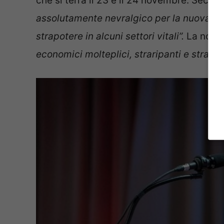
che si terrà il 23 e il 24 novembre. Second
assolutamente nevralgico per la nuova am
strapotere in alcuni settori vitali”.
La nomi
economici molteplici, straripanti e stravo