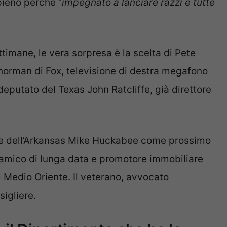
pieno perché “
impegnato a lanciare razzi e tutte
ttimane, le vera sorpresa è la scelta di Pete
horman di Fox, televisione di destra megafono
deputato del Texas John Ratcliffe, già direttore
re dell’Arkansas Mike Huckabee come prossimo
o amico di lunga data e promotore immobiliare
l Medio Oriente. Il veterano, avvocato
sigliere.