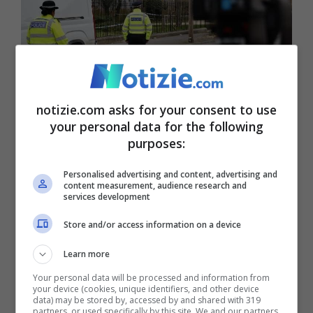
notizie.com asks for your consent to use
your personal data for the following
purposes:
Coinvolti anche i servizi segreti (ANSA FOTO) –
Notizie.com
Personalised advertising and content, advertising and
content measurement, audience research and
services development
L’incendio che ha chiuso Heathrow
è ora
Store and/or access information on a device
sotto controllo ma non spento
. Mentre la
Learn more
causa dell’incendio che ha chiuso lo scalo
Your personal data will be processed and information from
londinese non è ancora chiara, si sollevano
your device (cookies, unique identifiers, and other device
data) may be stored by, accessed by and shared with 319
preoccupazioni sulla capacità del Regno
partners, or used specifically by this site. We and our partners