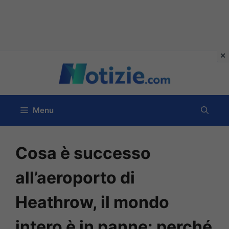
Vai
al
contenuto
Menu
Cosa è successo
all’aeroporto di
Heathrow, il mondo
intero è in panne: perché