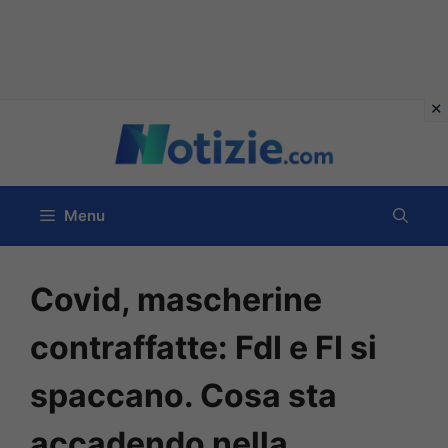
Vai
al
contenuto
Menu
Covid, mascherine
contraffatte: FdI e FI si
spaccano. Cosa sta
accadendo nella