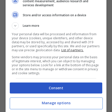
content measurement, audience research and
services development
“
apprendono con sorpresa
” della
Store and/or access information on a device
conferenza indetta dai colleghi di Fratelli
d’Italia. Per un motivo in particolare:
Learn more
“
Questa è una commissione d’inchiesta,
Your personal data will be processed and information from
your device (cookies, unique identifiers, and other device
data) may be stored by, accessed by and shared with 319
non uno strumento a uso di un singolo
partners, or used specifically by this site. We and our partners
may use precise geolocation data.
List of partners.
gruppo
”
.
Some vendors may process your personal data on the basis
of legitimate interest, which you can object to by managing
your options below. Look for a link at the bottom of this page
La commissione parlamentare sulla
or in the site menu to manage or withdraw consent in privacy
and cookie settings.
gestione dell’emergenza covid fu infatti
approvata dal Parlamento
nel febbraio
Consent
dell’anno scorso
. Il testo prevede che tale
Manage options
commissione sia composta da quindici