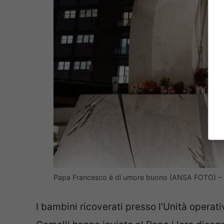
Papa Francesco è di umore buono (ANSA FOTO) – 
I bambini ricoverati presso l’Unità operati