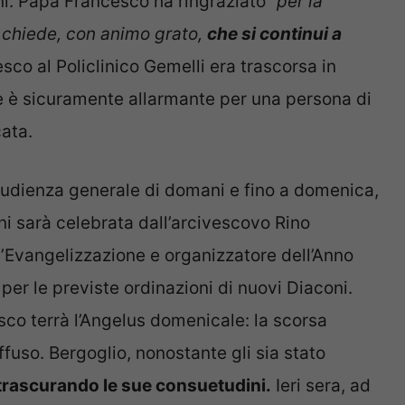
ni. Papa Francesco ha ringraziato “
per la
 chiede, con animo grato,
che si continui a
sco al Policlinico Gemelli era trascorsa in
le è sicuramente allarmante per una persona di
ata.
ll’udienza generale di domani e fino a domenica,
ni sarà celebrata dall’arcivescovo Rino
 l’Evangelizzazione e organizzatore dell’Anno
per le previste ordinazioni di nuovi Diaconi.
co terrà l’Angelus domenicale: la scorsa
iffuso. Bergoglio, nonostante gli sia stato
trascurando le sue consuetudini.
Ieri sera, ad