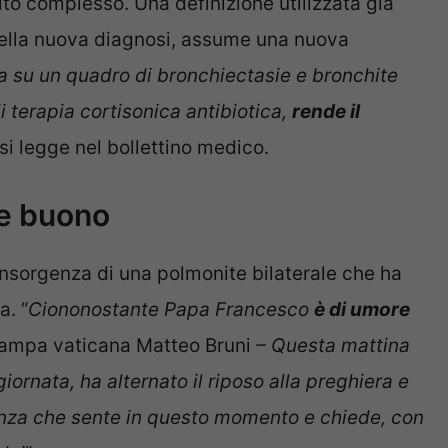
nito complesso. Una definizione utilizzata già
 della nuova diagnosi, assume una nuova
ta su un quadro di bronchiectasie e bronchite
di terapia cortisonica antibiotica,
rende il
, si legge nel bollettino medico.
re buono
’insorgenza di una polmonite bilaterale che ha
a. “
Ciononostante Papa Francesco
è di umore
 stampa vaticana Matteo Bruni
– Questa mattina
giornata, ha alternato il riposo alla preghiera e
cinanza che sente in questo momento e chiede, con