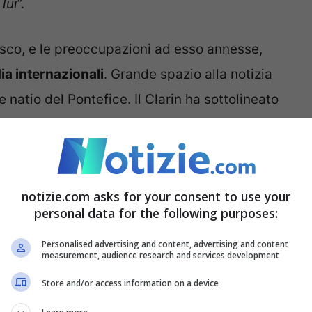
lui
”.
esco, e le preoccupazioni ad esso annesse,
dia internazionali
. Grande spazio alla notizia
natio del Pontefice. Il Clarin ha sottolineato
o clinico complesso. E che il Papa, 88 anni,
 invece ha puntato sul fatto che la degenza
notizie.com asks for your consent to use your
personal data for the following purposes:
Personalised advertising and content, advertising and content
measurement, audience research and services development
Store and/or access information on a device