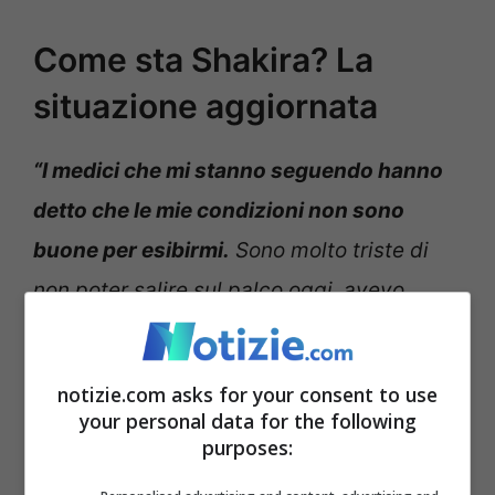
Come sta Shakira? La
situazione aggiornata
“I medici che mi stanno seguendo hanno
detto che le mie condizioni non sono
buone per esibirmi.
Sono molto triste di
non poter salire sul palco oggi, avevo
atteso con ansia il momento di riunirmi con
i miei incredibili fa in Perù. Spero di essere
notizie.com asks for your consent to use
dimessa e di sentirmi meglio già domani”
,
your personal data for the following
purposes:
spiega
Shakira
su X dopo l’annullamento
delle date in Colombia.