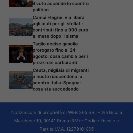
il voto accende lo scontro
politico
Campi Flegrei, via libera
agli aiuti per gli sfollati:
contributi fino a 900 euro
al mese dopo il sisma
Taglio accise gasolio
prorogato fino al 24
agosto: cosa cambia per i
prezzi dei carburanti
Ceuta, migliaia di migranti
a nuoto riaccendono lo
scontro Italia-Spagna:
cosa sta succedendo
Notizie.com di proprietà di WEB 365 SRL - Via Nicola
Marchese 10, 00141 Roma (RM) - Codice Fiscale e
Partita I.V.A. 12279101005