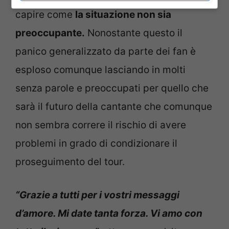
capire come
la situazione non sia
preoccupante.
Nonostante questo il
panico generalizzato da parte dei fan è
esploso comunque lasciando in molti
senza parole e preoccupati per quello che
sarà il futuro della cantante che comunque
non sembra correre il rischio di avere
problemi in grado di condizionare il
proseguimento del tour.
“Grazie a tutti per i vostri messaggi
d’amore. Mi date tanta forza. Vi amo con