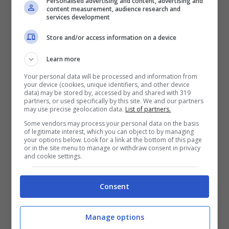
Personalised advertising and content, advertising and
content measurement, audience research and
services development
Store and/or access information on a device
Learn more
Your personal data will be processed and information from
your device (cookies, unique identifiers, and other device
data) may be stored by, accessed by and shared with 319
partners, or used specifically by this site. We and our partners
may use precise geolocation data.
List of partners.
Some vendors may process your personal data on the basis
of legitimate interest, which you can object to by managing
your options below. Look for a link at the bottom of this page
or in the site menu to manage or withdraw consent in privacy
and cookie settings.
Come sta Shakira? La situazione aggiornata (ANSA)
Notizie.com
Consent
Le frasi che parlano del ritorno immediato
Manage options
sul palco e della voglia di uscire fanno