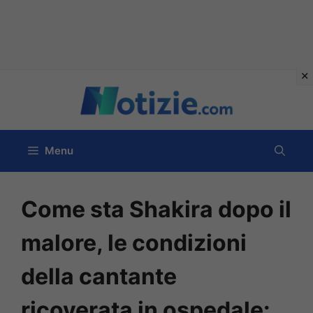
Vai
al
contenuto
Menu
Come sta Shakira dopo il
malore, le condizioni
della cantante
ricoverata in ospedale: