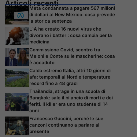
Articoli recenti
Meta condannata a pagare 567 milioni
di dollari al New Mexico: cosa prevede
la storica sentenza
L’IA ha creato 16 nuovi virus che
divorano i batteri: cosa cambia per la
medicina
Commissione Covid, scontro tra
Meloni e Conte sulle mascherine: cosa
è accaduto
Caldo estremo Italia, altri 10 giorni di
afa: temporali al Nord e temperature
record fino a 48 gradi
Thailandia, strage in una scuola di
Bangkok: sale il bilancio di morti e dei
feriti. Il killer era uno studente di 14
anni
Francesco Guccini, perché le sue
canzoni continuano a parlare al
presente