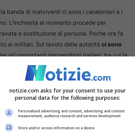
lla banda di malviventi ci sono i carabinieri e i
ano. L’inchiesta al momento procede per
ravata e sostituzione di persona. Poche ore fa
 ai militari. Sul tavolo delle autorità
ci sono
i più importanti imprenditori italiani, tra cui la
lie Beretta, Aleotti e Caprotti (Esselunga). E
vitato il raggiro ma ha comunque denunciato il
notizie.com asks for your consent to use your
personal data for the following purposes:
 governo e militari
Personalised advertising and content, advertising and content
measurement, audience research and services development
 ha rivelato che i truffatori utilizzavano
Store and/or access information on a device