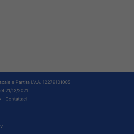
cale e Partita I.V.A. 12279101005
del 21/12/2021
o -
Contattaci
dv