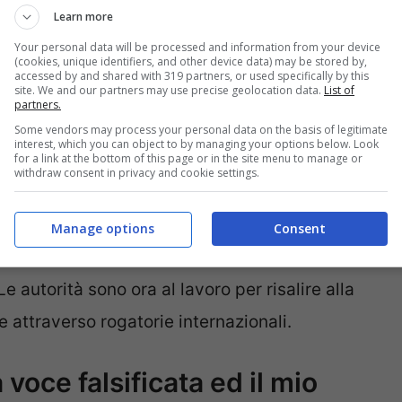
el Ministro e di altri funzionari governativi,
Learn more
lle richieste di denaro. Il metodo era
Your personal data will be processed and information from your device
(cookies, unique identifiers, and other device data) may be stored by,
e da presunti membri del governo e militari
di
accessed by and shared with 319 partners, or used specifically by this
site. We and our partners may use precise geolocation data.
List of
o per operazioni segrete di liberazione di
partners.
Some vendors may process your personal data on the basis of legitimate
interest, which you can object to by managing your options below. Look
for a link at the bottom of this page or in the site menu to manage or
withdraw consent in privacy and cookie settings.
 è l’ex presidente dell’Inter Moratti, che
ha
onifici distinti su un conto olandese. Grazie
Manage options
Consent
binieri del Nucleo Investigativo di Milano, i
Le autorità sono ora al lavoro per risalire alla
he attraverso rogatorie internazionali.
 voce falsificata ed il mio