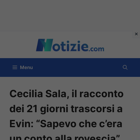
Vai
al
contenuto
Menu
Cecilia Sala, il racconto
dei 21 giorni trascorsi a
Evin: “Sapevo che c’era
un conto alla rovescia”