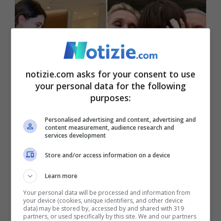
notizie.com asks for your consent to use
your personal data for the following
purposes:
Personalised advertising and content, advertising and
content measurement, audience research and
Chi ha interrogato Cecilia Sala a Evin (Ansa Foto) –
services development
notizie.com
Store and/or access information on a device
Learn more
“
L’isolamento non è soltanto essere da
Your personal data will be processed and information from
sola in una cella
, ma anche costruire una
your device (cookies, unique identifiers, and other device
data) may be stored by, accessed by and shared with 319
condizione psicologica per cui tu crolli. Ti
partners, or used specifically by this site. We and our partners