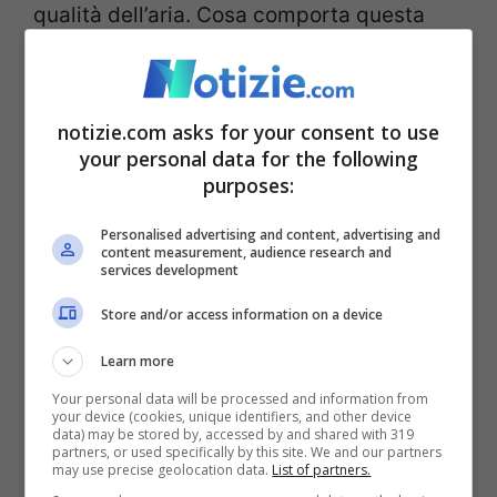
qualità dell’aria. Cosa comporta questa
novità legislativa europea? Che la soglia di
concentrazione del Pm10 nell’aria sarà
notizie.com asks for your consent to use
abbassata a 20 microgrammi per metro
your personal data for the following
cubo.
purposes:
Personalised advertising and content, advertising and
Cosa prevede la normativa
content measurement, audience research and
services development
europea sulla qualità
Store and/or access information on a device
dell’aria
Learn more
Your personal data will be processed and information from
Ciò significa che, considerati i dati attuali
your device (cookies, unique identifiers, and other device
data) may be stored by, accessed by and shared with 319
appena esposti,
solo 28 città italiane su
partners, or used specifically by this site. We and our partners
may use precise geolocation data.
List of partners.
98
rientrano nei limiti previsti dalla