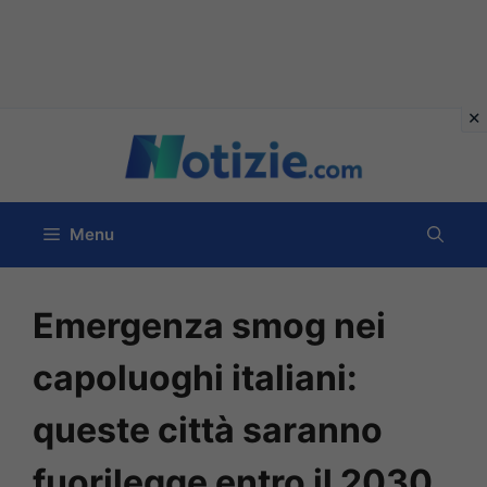
Vai
al
contenuto
Menu
Emergenza smog nei
capoluoghi italiani:
queste città saranno
fuorilegge entro il 2030