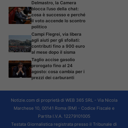
Delmastro, la Camera
blocca l’uso della chat:
cosa è successo e perché
il voto accende lo scontro
politico
Campi Flegrei, via libera
agli aiuti per gli sfollati:
contributi fino a 900 euro
al mese dopo il sisma
Taglio accise gasolio
prorogato fino al 24
agosto: cosa cambia per i
prezzi dei carburanti
Notizie.com di proprietà di WEB 365 SRL - Via Nicola
Marchese 10, 00141 Roma (RM) - Codice Fiscale e
Partita I.V.A. 12279101005
Testata Giornalistica registrata presso il Tribunale di