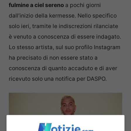
fulmine a ciel sereno
a pochi giorni
dall’inizio della kermesse. Nello specifico
solo ieri, tramite le indiscrezioni rilanciate
è venuto a conoscenza di essere indagato.
Lo stesso artista, sul suo profilo Instagram
ha precisato di non essere stato a
conoscenza di quanto accaduto e di aver
ricevuto solo una notifica per DASPO.