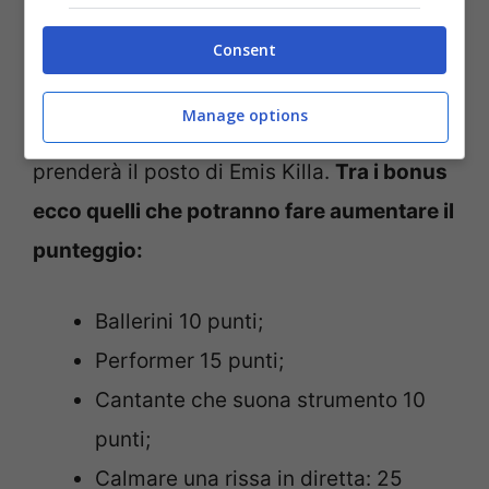
sostituzione. Chi ancora non ha creato la
Consent
sua squadra, invece, non lo ritroverà fra le
scelte. I concorrenti saranno 29, hanno
Manage options
fatto sapere i vertici Rai, quindi, nessuno
prenderà il posto di Emis Killa.
Tra i bonus
ecco quelli che potranno fare aumentare il
punteggio:
Ballerini 10 punti;
Performer 15 punti;
Cantante che suona strumento 10
punti;
Calmare una rissa in diretta: 25