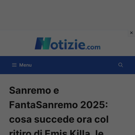
Vai
al
contenuto
Menu
Sanremo e
FantaSanremo 2025:
cosa succede ora col
ritiro di Emis Killa, le