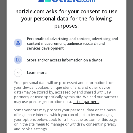
notizie.com asks for your consent to use
your personal data for the following
purposes:
Ritiro Emis Killa cosa accade al FantaSanremo (Foto da
Personalised advertising and content, advertising and
content measurement, audience research and
Facebook – Festival di Sanremo) – Notizie.com
services development
Store and/or access information on a device
Da qui, la scelta di non prendere più parte
alla Kermesse. Ma un dubbio ha assalito i
Learn more
Your personal data will be processed and information from
giocatori: chi ha già fatto la squadra del
your device (cookies, unique identifiers, and other device
data) may be stored by, accessed by and shared with 319
FantaSanremo come dovrà muoversi?
Non
partners, or used specifically by this site. We and our partners
may use precise geolocation data.
List of partners.
c’è nulla da temere, chi lo aveva inserito in
Some vendors may process your personal data on the basis
of legitimate interest, which you can object to by managing
squadra avrà tempo fino al 10 febbraio
e,
your options below. Look for a link at the bottom of this page
or in the site menu to manage or withdraw consent in privacy
dunque, potrà procedere con la
and cookie settings.