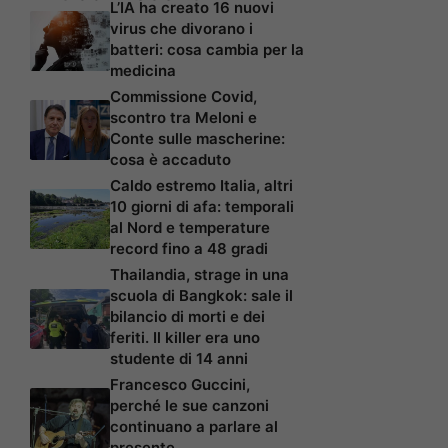
L’IA ha creato 16 nuovi
virus che divorano i
batteri: cosa cambia per la
medicina
Commissione Covid,
scontro tra Meloni e
Conte sulle mascherine:
cosa è accaduto
Caldo estremo Italia, altri
10 giorni di afa: temporali
al Nord e temperature
record fino a 48 gradi
Thailandia, strage in una
scuola di Bangkok: sale il
bilancio di morti e dei
feriti. Il killer era uno
studente di 14 anni
Francesco Guccini,
perché le sue canzoni
continuano a parlare al
presente