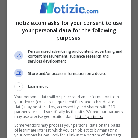
brushing si basa su una strategia molto
efficace, in primis vengono
sponsorizzati
notizie.com asks for your consent to use
dei post sui social network
, tra le foto si
your personal data for the following
purposes:
trovano bancali di pacchi mai consegnati.
Personalised advertising and content, advertising and
content measurement, audience research and
services development
Store and/or access information on a device
Learn more
Your personal data will be processed and information from
your device (cookies, unique identifiers, and other device
data) may be stored by, accessed by and shared with 319
partners, or used specifically by this site. We and our partners
may use precise geolocation data.
List of partners.
Some vendors may process your personal data on the basis
of legitimate interest, which you can object to by managing
“Pacco Amazon non ritirato” la nuova truffa che fa tremare
your options below. Look for a link at the bottom of this page