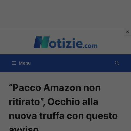
Vai
al
contenuto
Menu
“Pacco Amazon non
ritirato”, Occhio alla
nuova truffa con questo
avviso