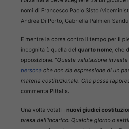
Forza Italia deve scegliere tra un giudice i
nomi di Francesco Paolo Sisto (viceministr
Andrea Di Porto, Gabriella Palmieri Sandul
E mentre la corsa contro il tempo per il p
incognita è quella del
quarto nome
, che 
opposizione. “
Questa valutazione investe t
persona
che non sia espressione di un par
materia costituzionale. Che possa rapprese
commenta Pittalis.
Una volta votati i
nuovi giudici costituzio
presa dell’incarico. Qualche giorno o set