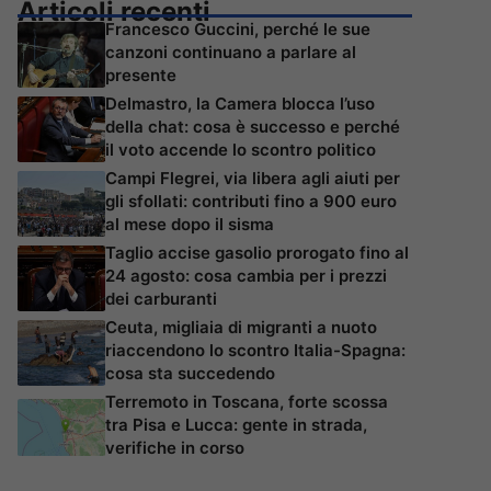
Articoli recenti
Francesco Guccini, perché le sue
canzoni continuano a parlare al
presente
Delmastro, la Camera blocca l’uso
della chat: cosa è successo e perché
il voto accende lo scontro politico
Campi Flegrei, via libera agli aiuti per
gli sfollati: contributi fino a 900 euro
al mese dopo il sisma
Taglio accise gasolio prorogato fino al
24 agosto: cosa cambia per i prezzi
dei carburanti
Ceuta, migliaia di migranti a nuoto
riaccendono lo scontro Italia-Spagna:
cosa sta succedendo
Terremoto in Toscana, forte scossa
tra Pisa e Lucca: gente in strada,
verifiche in corso