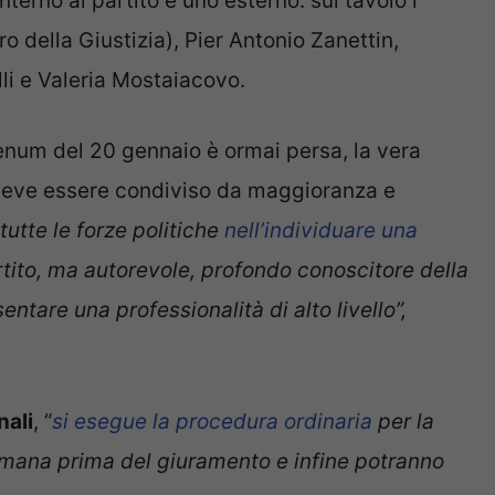
nterno al partito e uno esterno: sul tavolo i
o della Giustizia), Pier Antonio Zanettin,
li e Valeria Mostaiacovo.
lenum del 20 gennaio è ormai persa, la vera
deve essere condiviso da maggioranza e
utte le forze politiche
nell’individuare una
tito, ma autorevole, profondo conoscitore della
ntare una professionalità di alto livello”,
nali
, “
si esegue la procedura ordinaria
per la
timana prima del giuramento e infine potranno