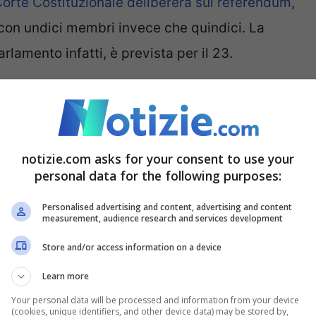
orte Costituzionale delibererà sui referendum
,
con undici membri invece che quindici. La
rlamento infatti, è prevista per il 23.
a che la decisione è vicina: “
Siamo al rush
nz’altro”.
La Consulta è legittimata a lavorare
esse venire meno per qualsiasi impedimento,
notizie.com asks for your consent to use your
a a deliberare sui referendum.
personal data for the following purposes:
Personalised advertising and content, advertising and content
alis: “Ci si riaggiorna, capita
measurement, audience research and services development
Store and/or access information on a device
Learn more
uccessiva. Capita spesso quando non si può
Your personal data will be processed and information from your device
(cookies, unique identifiers, and other device data) may be stored by,