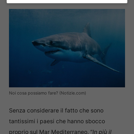
Noi cosa possiamo fare? (Notizie.com)
Senza considerare il fatto che sono
tantissimi i paesi che hanno sbocco
proprio sul Mar Mediterraneo. “
In più il