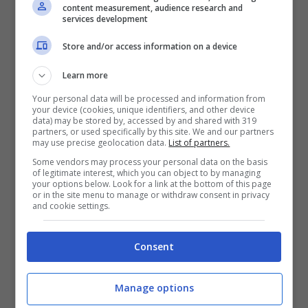
content measurement, audience research and
services development
Noi cosa possiamo fare?
Store and/or access information on a device
Capire cosa possa fare l’uomo
per tutelare
Learn more
lo
squalo
bianco
“
è una domanda da un
Your personal data will be processed and information from
your device (cookies, unique identifiers, and other device
data) may be stored by, accessed by and shared with 319
milione di dollari”
, specifica Stefano Moro
partners, or used specifically by this site. We and our partners
may use precise geolocation data.
List of partners.
del WWF aggiungendo:
“Si tratta di un
Some vendors may process your personal data on the basis
argomento estremamente complesso.
of legitimate interest, which you can object to by managing
your options below. Look for a link at the bottom of this page
or in the site menu to manage or withdraw consent in privacy
Esistono delle misure di tutela sia a livello
and cookie settings.
europeo che internazionale. Il problema è
che se le misure ci sono effettuare il
Consent
controllo in mare è sempre molto
Manage options
complicato”.