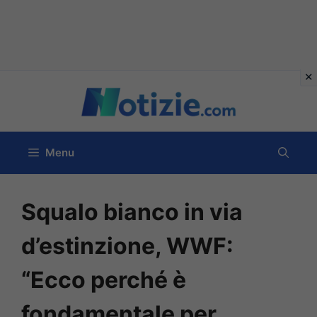
Vai
al
contenuto
Menu
Squalo bianco in via
d’estinzione, WWF:
“Ecco perché è
fondamentale per