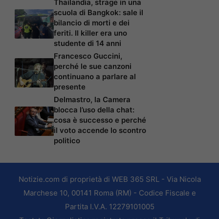
Thailandia, strage in una
scuola di Bangkok: sale il
bilancio di morti e dei
feriti. Il killer era uno
studente di 14 anni
Francesco Guccini,
perché le sue canzoni
continuano a parlare al
presente
Delmastro, la Camera
blocca l’uso della chat:
cosa è successo e perché
il voto accende lo scontro
politico
Notizie.com di proprietà di WEB 365 SRL - Via Nicola
Marchese 10, 00141 Roma (RM) - Codice Fiscale e
Partita I.V.A. 12279101005