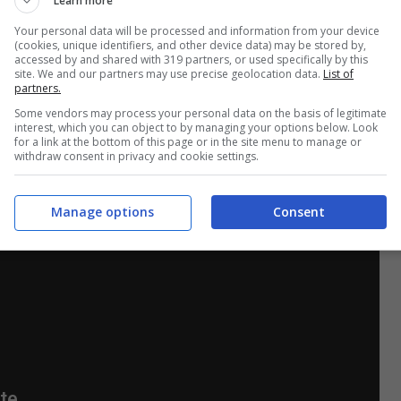
Learn more
reato un effetto agghiacciante. Qualsiasi altro
Your personal data will be processed and information from your device
ipendentemente dal fatto che abbia infranto la
(cookies, unique identifiers, and other device data) may be stored by,
accessed by and shared with 319 partners, or used specifically by this
utocensura.
Come ha detto una volta un
site. We and our partners may use precise geolocation data.
List of
partners.
ssimo quali sono le linee rosse per evitare di
Some vendors may process your personal data on the basis of legitimate
interest, which you can object to by managing your options below. Look
nua a spostare la linea rossa di proposito, come
for a link at the bottom of this page or in the site menu to manage or
withdraw consent in privacy and cookie settings.
Manage options
Consent