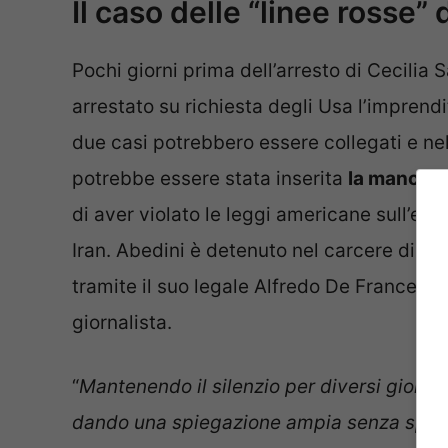
Il caso delle “linee rosse”
Pochi giorni prima dell’arresto di Cecilia 
arrestato su richiesta degli Usa l’impre
due casi potrebbero essere collegati e nell
potrebbe essere stata inserita
la mancata
di aver violato le leggi americane sull’esp
Iran. Abedini è detenuto nel carcere di Op
tramite il suo legale Alfredo De Francesco,
giornalista.
“
Mantenendo il silenzio per diversi giorni,
dando una spiegazione ampia senza speci