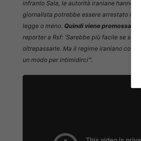
infranto Sala, le autorità iraniane hanno c
giornalista potrebbe essere arrestato ind
legge o meno.
Quindi viene promossa l’a
reporter a Rsf: ‘Sarebbe più facile se sape
oltrepassarle. Ma il regime iraniano conti
un modo per intimidirci’
”.