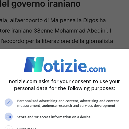
 del governo iraniano
Sala, all’aeroporto di Malpensa la Digos ha
nditore iraniano 38enne Mohammad Abedini. I
’accordo per la liberazione della giornalista
 estradizione verso gli Usa
dell’uomo accusato
ortazione di componenti elettronici per droni in
era. Proprio in queste ore l’imprenditore,
notizie.com asks for your consent to use your
 si è detto “
sollevato
” per la liberazione della
personal data for the following purposes:
Personalised advertising and content, advertising and content
measurement, audience research and services development
 –
ha continuato il rappresentante di Rsf
– e poi
Store and/or access information on a device
ficare esattamente quali leggi avrebbe