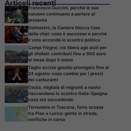
Articoli recenti
Francesco Guccini, perché le sue
canzoni continuano a parlare al
presente
Delmastro, la Camera blocca l’uso
della chat: cosa è successo e perché
il voto accende lo scontro politico
Campi Flegrei, via libera agli aiuti per
gli sfollati: contributi fino a 900 euro
al mese dopo il sisma
Taglio accise gasolio prorogato fino al
24 agosto: cosa cambia per i prezzi
dei carburanti
Ceuta, migliaia di migranti a nuoto
riaccendono lo scontro Italia-Spagna:
cosa sta succedendo
Terremoto in Toscana, forte scossa
tra Pisa e Lucca: gente in strada,
verifiche in corso