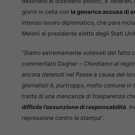
destinato ai dissidenti politici, a Teheran,
giorni in cella con
la generica accusa di av
intenso lavoro diplomatico, che pare incl
Meloni al presidente eletto degli Stati Uni
“
Siamo estremamente sollevati del fatto ch
commentato Dagher –
Chiediamo al regime 
ancora detenuti nel Paese a causa del lor
giornalisti è, purtroppo, molto comune in 
tratta di una mancanza di trasparenza che m
difficile l’assunzione di responsabilità
. I
repressione contro la stampa
”.