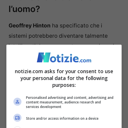
l’uomo?
Geoffrey Hinton
ha specificato che i
sistemi potrebbero diventare talmente
intelligenti da rappresentare una minaccia
diretta per la nostra specie. No, non è un
film con protagonista Bruce Willis ma la
notizie.com asks for your consent to use
pura verità di un’evoluzione che forse già
your personal data for the following
purposes:
ora ci è sfuggita dalle mani.
Personalised advertising and content, advertising and
content measurement, audience research and
Nell’intervista alla Bbc, lo scienziato ha
services development
specificato: “
Quando ho iniziato a lavorare
Store and/or access information on a device
all’Ai, non pensavo che saremmo giunti