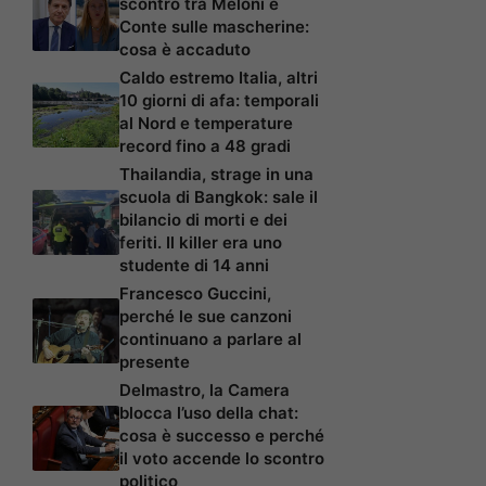
scontro tra Meloni e
Conte sulle mascherine:
cosa è accaduto
Caldo estremo Italia, altri
10 giorni di afa: temporali
al Nord e temperature
record fino a 48 gradi
Thailandia, strage in una
scuola di Bangkok: sale il
bilancio di morti e dei
feriti. Il killer era uno
studente di 14 anni
Francesco Guccini,
perché le sue canzoni
continuano a parlare al
presente
Delmastro, la Camera
blocca l’uso della chat:
cosa è successo e perché
il voto accende lo scontro
politico