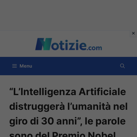
Vai
al
contenuto
Menu
“L’Intelligenza Artificiale
distruggerà l’umanità nel
giro di 30 anni”, le parole
sono del Premio Nobel