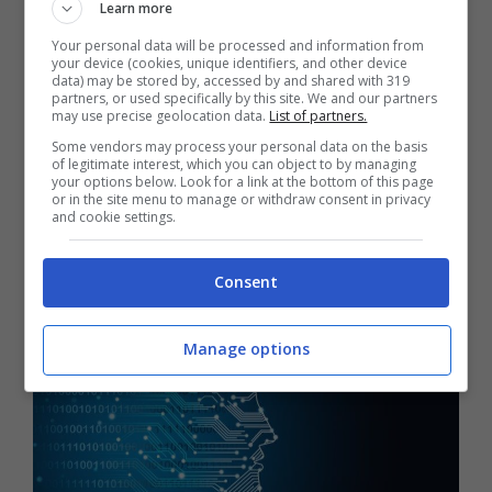
Learn more
così rapidamente al livello in cui siamo
Your personal data will be processed and information from
your device (cookies, unique identifiers, and other device
ora.
L’opinione dominante degli esperti è
data) may be stored by, accessed by and shared with 319
partners, or used specifically by this site. We and our partners
che probabilmente nel giro di vent’anni
may use precise geolocation data.
List of partners.
Some vendors may process your personal data on the basis
svilupperemo un’I
ntelligenza artificiale
of legitimate interest, which you can object to by managing
your options below. Look for a link at the bottom of this page
superiore a quella umana. Questa è una
or in the site menu to manage or withdraw consent in privacy
and cookie settings.
prospettiva spaventosa”.
Consent
Manage options