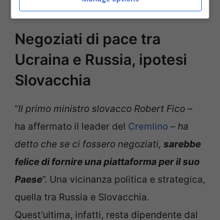
Consiglio economico supremo eurasiatico.
Negoziati di pace tra
Ucraina e Russia, ipotesi
Slovacchia
“
Il primo ministro slovacco Robert Fico –
ha affermato il leader del
Cremlino
– ha
detto che se ci fossero negoziati,
sarebbe
felice di fornire una piattaforma per il suo
Paese
“. Una vicinanza politica e strategica,
quella tra Russia e Slovacchia.
Quest’ultima, infatti, resta dipendente dal