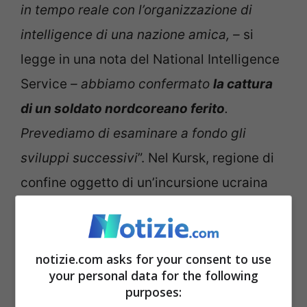
in tempo reale con l’organizzazione di
intelligence di una nazione amica, –
si
legge in una nota del National Intelligence
Service
– abbiamo confermato
la cattura
di un soldato nordcoreano ferito
.
Prevediamo di esaminare a fondo gli
sviluppi successivi
”. Nel Kursk, regione di
confine oggetto di un’incursione ucraina
nei mesi scorsi, attualmente ci sarebbero
12mila soldati nordcoreani, tra cui circa
500 ufficiali e 3 generali.
notizie.com asks for your consent to use
your personal data for the following
purposes:
Pyongyang si starebbe preparando a