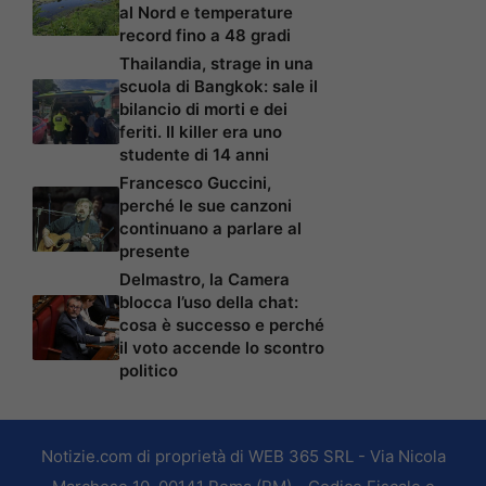
al Nord e temperature
record fino a 48 gradi
Thailandia, strage in una
scuola di Bangkok: sale il
bilancio di morti e dei
feriti. Il killer era uno
studente di 14 anni
Francesco Guccini,
perché le sue canzoni
continuano a parlare al
presente
Delmastro, la Camera
blocca l’uso della chat:
cosa è successo e perché
il voto accende lo scontro
politico
Notizie.com di proprietà di WEB 365 SRL - Via Nicola