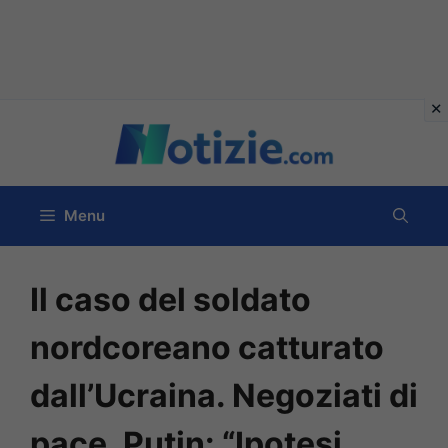
Vai
al
contenuto
Menu
Il caso del soldato
nordcoreano catturato
dall’Ucraina. Negoziati di
pace, Putin: “Ipotesi