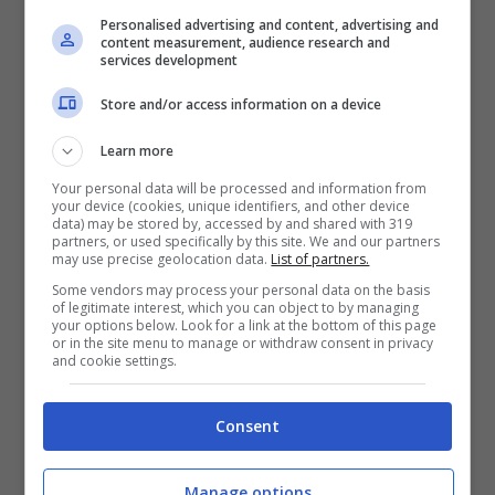
Personalised advertising and content, advertising and
inviare nuove unità di rinforzo e droni in
content measurement, audience research and
services development
Russia
. All’inizio del mese è entrato in
Store and/or access information on a device
vigore uno storico trattato di mutua difesa
tra la Corea del Nord e la Russia, firmato a
Learn more
giugno. Prevede aiuti militari immediati in
Your personal data will be processed and information from
your device (cookies, unique identifiers, and other device
data) may be stored by, accessed by and shared with 319
caso di aggressione armata da parte di un
partners, or used specifically by this site. We and our partners
may use precise geolocation data.
List of partners.
Paese terzo. Sul fronte invece dell’ipotesi
Some vendors may process your personal data on the basis
di avviare negoziati di pace, il presidente
of legitimate interest, which you can object to by managing
your options below. Look for a link at the bottom of this page
or in the site menu to manage or withdraw consent in privacy
russo Vladimir Putin ha reso noto che la
and cookie settings.
Slovacchia si è offerta di fungere da
piattaforma. Putin ha parlato al termine
Consent
della riunione a San Pietroburgo del
Manage options