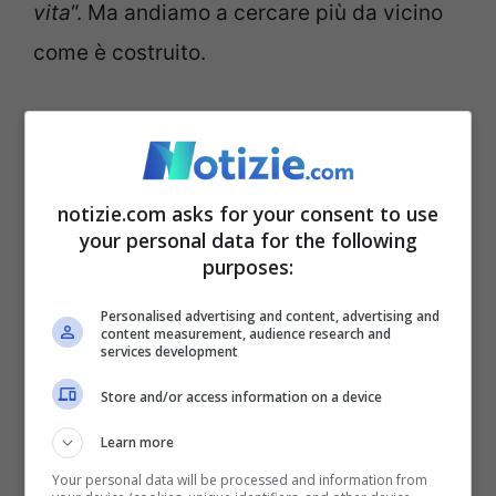
vita
“. Ma andiamo a cercare più da vicino
come è costruito.
L’albero di Natale di
Gubbio fa impazzire il
notizie.com asks for your consent to use
mondo
your personal data for the following
purposes:
Non c’è solo l’Italia dietro l’albero di Natale
Personalised advertising and content, advertising and
di Gubbio,
ma tutto il mondo, con foto che
content measurement, audience research and
services development
viaggiano rapide e diventano virali sulla
Store and/or access information on a device
rete. Il suo merito è non solo quello di
essere il più grande in assoluto, ma è
noto
Learn more
Your personal data will be processed and information from
anche per la sua bellezza quasi