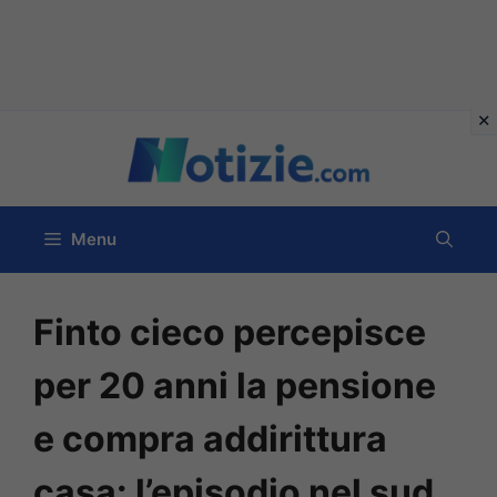
Vai
al
contenuto
Menu
Finto cieco percepisce
per 20 anni la pensione
e compra addirittura
casa: l’episodio nel sud