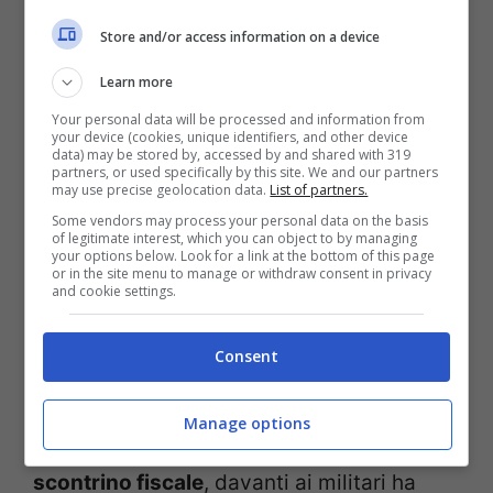
nonostante il traffico veicolare intenso,
Store and/or access information on a device
trasportare buste della spesa e inserire le
Learn more
chiavi nella serratura della porta senza
Your personal data will be processed and information from
esplorazione manuale
“.
your device (cookies, unique identifiers, and other device
data) may be stored by, accessed by and shared with 319
partners, or used specifically by this site. We and our partners
may use precise geolocation data.
List of partners.
Il caso del verbale dopo il
Some vendors may process your personal data on the basis
of legitimate interest, which you can object to by managing
controllo fiscale
your options below. Look for a link at the bottom of this page
or in the site menu to manage or withdraw consent in privacy
and cookie settings.
Quando la
guardia di finanza
lo ha messo
Consent
nel mirino, lo ha anche avvicinato con uno
stratagemma all’uscita da un negozio. A
Manage options
seguito di
un controllo per il rilascio dello
scontrino fiscale
, davanti ai militari ha