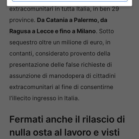
extracomunitari in tutta Italia, in ben 29
province.
Da Catania a Palermo, da
Ragusa a Lecce e fino a Milano
. Sotto
sequestro oltre un milione di euro, in
contanti, considerato provento della
presentazione delle false richieste di
assunzione di manodopera di cittadini
extracomunitari al fine di consentirne
l’illecito ingresso in Italia.
Fermati anche il rilascio di
nulla osta al lavoro e visti