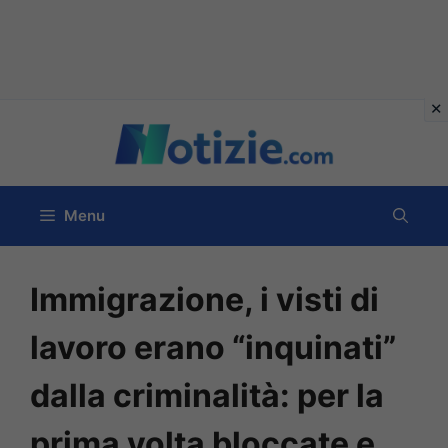
Vai
al
contenuto
Menu
Immigrazione, i visti di
lavoro erano “inquinati”
dalla criminalità: per la
prima volta bloccate e