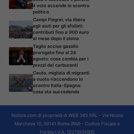
il voto accende lo scontro
politico
Campi Flegrei, via libera
agli aiuti per gli sfollati:
contributi fino a 900 euro
al mese dopo il sisma
Taglio accise gasolio
prorogato fino al 24
agosto: cosa cambia per i
prezzi dei carburanti
Ceuta, migliaia di migranti
a nuoto riaccendono lo
scontro Italia-Spagna:
cosa sta succedendo
Notizie.com di proprietà di WEB 365 SRL - Via Nicola
Marchese 10, 00141 Roma (RM) - Codice Fiscale e
Partita I.V.A. 12279101005