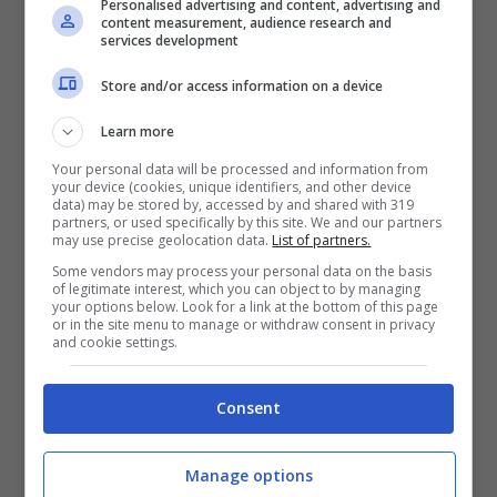
Personalised advertising and content, advertising and
Altri duemila euro per un contratto di
content measurement, audience research and
services development
lavoro falso. Nelle scorse ore i carabinieri
Store and/or access information on a device
per la Tutela del lavoro e gli uomini della
Learn more
guardia di finanza, agli ordini del capitano
Your personal data will be processed and information from
Angelo Attanasio, hanno eseguito due
your device (cookies, unique identifiers, and other device
data) may be stored by, accessed by and shared with 319
distinti provvedimenti. Il primo ha colpito
partners, or used specifically by this site. We and our partners
may use precise geolocation data.
List of partners.
la criminalità organizzata, che ha agito sul
Some vendors may process your personal data on the basis
of legitimate interest, which you can object to by managing
territorio di Battipaglia, in Campania, e a
your options below. Look for a link at the bottom of this page
or in the site menu to manage or withdraw consent in privacy
Matera, in Basilicata.
and cookie settings.
Il secondo ha inflitto un duro colpo ad
Consent
un’associazione individuata dalla Procura
Manage options
salernitana in grado di “sparpagliare”