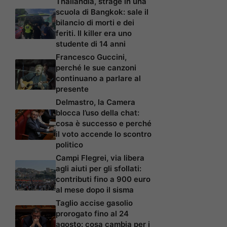
Thailandia, strage in una
scuola di Bangkok: sale il
bilancio di morti e dei
feriti. Il killer era uno
studente di 14 anni
Francesco Guccini,
perché le sue canzoni
continuano a parlare al
presente
Delmastro, la Camera
blocca l’uso della chat:
cosa è successo e perché
il voto accende lo scontro
politico
Campi Flegrei, via libera
agli aiuti per gli sfollati:
contributi fino a 900 euro
al mese dopo il sisma
Taglio accise gasolio
prorogato fino al 24
agosto: cosa cambia per i