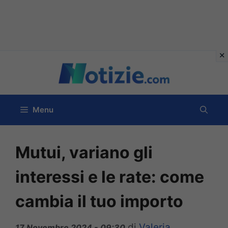
Vai
al
contenuto
Menu
Mutui, variano gli
interessi e le rate: come
cambia il tuo importo
di
Valeria
17 Novembre 2024 - 09:30