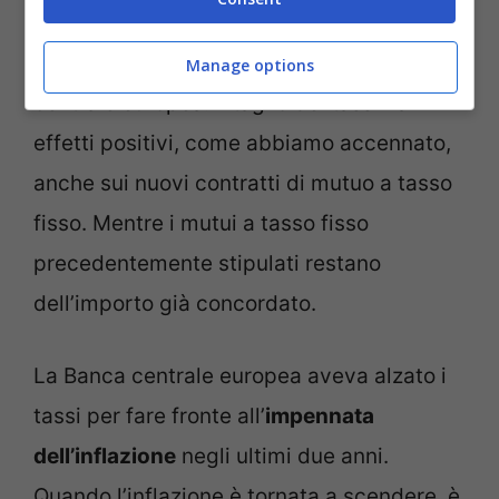
sale a seconda del taglio o dell’aumento
dei tassi di interesse da parte della Banca
Manage options
centrale europea. Il taglio dei tassi ha
effetti positivi, come abbiamo accennato,
anche sui nuovi contratti di mutuo a tasso
fisso. Mentre i mutui a tasso fisso
precedentemente stipulati restano
dell’importo già concordato.
La Banca centrale europea aveva alzato i
tassi per fare fronte all’
impennata
dell’inflazione
negli ultimi due anni.
Quando l’inflazione è tornata a scendere, è