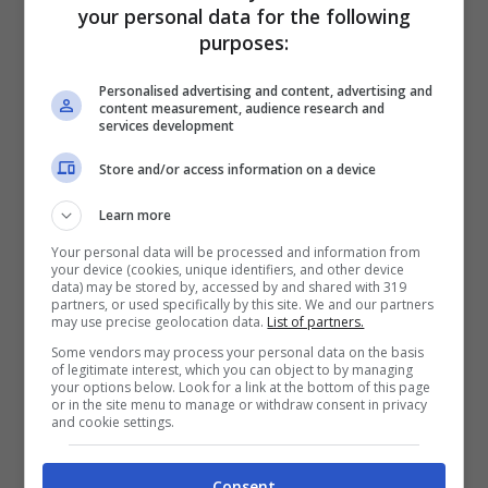
Dopo l’ultimo taglio della Bce a ottobre, il
your personal data for the following
purposes:
tasso sui depositi è sceso al 3,25%, quello
di rifinanziamento principale al 3,40% e il
Personalised advertising and content, advertising and
content measurement, audience research and
tasso di rifinanziamento marginale al
services development
3,65%. La riduzione dei tassi di interesse
Store and/or access information on a device
diminuisce il costo del denaro per le
Learn more
banche
e dunque il costo dei finanziamenti
Your personal data will be processed and information from
your device (cookies, unique identifiers, and other device
tra istituti bancari.
data) may be stored by, accessed by and shared with 319
partners, or used specifically by this site. We and our partners
may use precise geolocation data.
List of partners.
Queste
riduzioni hanno effetto sull’indice
Some vendors may process your personal data on the basis
of legitimate interest, which you can object to by managing
your options below. Look for a link at the bottom of this page
Euribor
, che è il parametro di riferimento
or in the site menu to manage or withdraw consent in privacy
and cookie settings.
dei
mutui a tasso variabile
. Ecco perché la
rata del mutuo a tasso variabile scende o
Consent