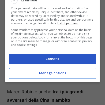
Learn more
sfortunatamente la realtà –
aveva
Your personal data will be processed and information from
dichiarato Rubio a fine settembre
– è che
il
your device (cookies, unique identifiers, and other device
data) may be stored by, accessed by and shared with 319
modo in cui finirà la guerra in Ucraina
sarà
partners, or used specifically by this site. We and our partners
may use precise geolocation data.
List of partners.
con un accordo negoziato. E io voglio,
Some vendors may process your personal data on the basis
of legitimate interest, which you can object to by managing
credo che Donald Trump voglia, che
your options below. Look for a link at the bottom of this page
or in the site menu to manage or withdraw consent in privacy
l’Ucraina abbia più leva possibile in quei
and cookie settings.
negoziati
”.
Consent
“Il mondo sta cambiando
Manage options
rapidamente”
Marco Rubio è anche
tra i più grandi
avversari della Cina in ambito