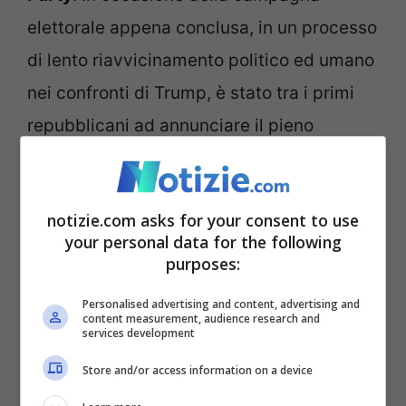
elettorale appena conclusa, in un processo
di lento riavvicinamento politico ed umano
nei confronti di Trump, è stato tra i primi
repubblicani ad annunciare il pieno
sostegno al tycoon.
Un riavvicinamento riscontrabile anche
notizie.com asks for your consent to use
your personal data for the following
nelle politiche estere a sostegno di Kiev.
purposes:
Subito dopo l’invasione da parte della
Personalised advertising and content, advertising and
Russia era un convinto sostenitore
content measurement, audience research and
services development
dell’Ucraina, salvo poi mostrarsi scettico.
Store and/or access information on a device
“
Non sono dalla parte della Russia, ma