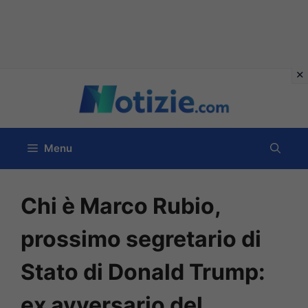
Vai
al
contenuto
Menu
Chi è Marco Rubio,
prossimo segretario di
Stato di Donald Trump:
ex avversario del