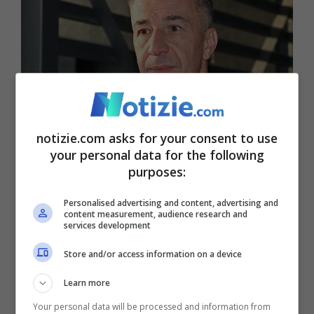
notizie.com asks for your consent to use
your personal data for the following
Lo zio di Giulia Cecchettin: “Arriva la sera e i pensieri
purposes:
vanno a te” (Ansa Foto) – notizie.com
Personalised advertising and content, advertising and
Solo musica, nessuna parola e vicino al
content measurement, audience research and
services development
pianoforte saranno poste scarpette rosse
Store and/or access information on a device
di lana realizzate dai volontari e che
Learn more
potranno essere acquistate per finanziare
Your personal data will be processed and information from