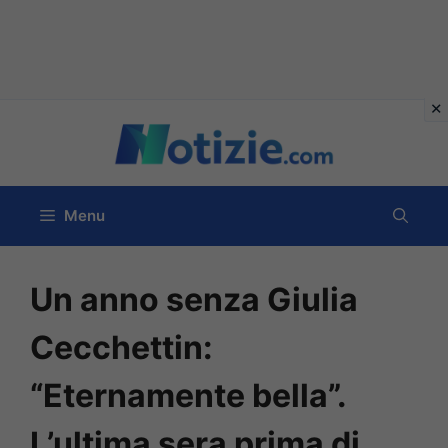
Vai
al
contenuto
Menu
Un anno senza Giulia
Cecchettin:
“Eternamente bella”.
L’ultima sera prima di