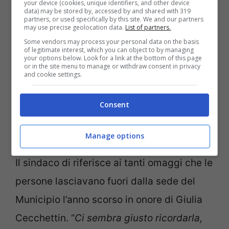
le iniziative contro la violenza di genere.
your device (cookies, unique identifiers, and other device
data) may be stored by, accessed by and shared with 319
“
Sarà un momento semplice”,
ha dichiarato
partners, or used specifically by this site. We and our partners
may use precise geolocation data.
List of partners.
Luca Martello, sindaco di Vigonovo
.
Some vendors may process your personal data on the basis
of legitimate interest, which you can object to by managing
“
Abbiamo chiesto a Zanarella di suonare
your options below. Look for a link at the bottom of this page
or in the site menu to manage or withdraw consent in privacy
per Giulia nel luogo che l’anno scorso ha
and cookie settings.
raccolto tanto dell’affetto che i cittadini
Consent
provenienti da ogni dove le hanno voluto
dimostrare”.
Manage options
Il sindaco di riferisce ai tanti omaggi che le
persone lasciavano fuori dalla sede del
Municipio l’anno scorso in onore di Giulia
Cecchettin. “
Ci sembra giusto ricordarla,