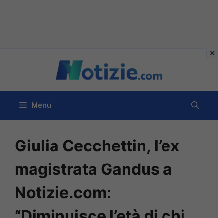
Vai
al
contenuto
Menu
Giulia Cecchettin, l’ex
magistrata Gandus a
Notizie.com:
“Diminuisce l’età di chi