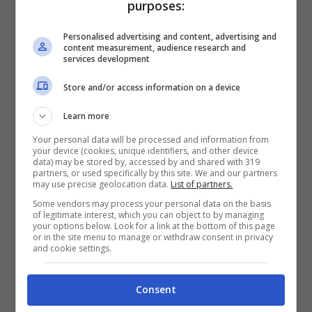
purposes:
informato. È stata co-presidente e
Personalised advertising and content, advertising and
responsabile legale della
Casa delle
content measurement, audience research and
services development
Donne di Milano
.
Store and/or access information on a device
Learn more
Your personal data will be processed and information from
your device (cookies, unique identifiers, and other device
data) may be stored by, accessed by and shared with 319
partners, or used specifically by this site. We and our partners
may use precise geolocation data.
List of partners.
Some vendors may process your personal data on the basis
of legitimate interest, which you can object to by managing
your options below. Look for a link at the bottom of this page
or in the site menu to manage or withdraw consent in privacy
and cookie settings.
Consent
Giulia Cecchettin, l’ex magistrata Gandus a Notizie.com:
“Diminuisce l’età di chi commette femminicidi” (Ansa Foto)