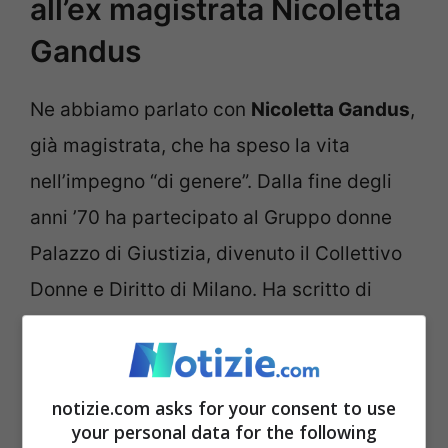
all’ex magistrata Nicoletta
Gandus
Ne abbiamo parlato con
Nicoletta Gandus
,
già magistrata, che ha speso la vita
nell’impegno “di genere”. Dalla fine degli
anni ’70 ha partecipato al Gruppo donne
Palazzo di Giustizia, divenuto il Collettivo
Donne e Diritto di Milano. Ha scritto di
violenza sessuale, di interruzione
volontaria di gravidanza, di molestie
sessuali, di procreazione medicalmente
notizie.com asks for your consent to use
your personal data for the following
assistita, di diritto alla salute e di consenso