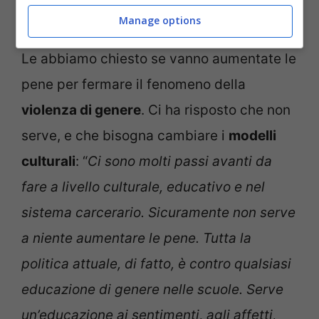
– notizie.com
Manage options
Le abbiamo chiesto se vanno aumentate le
pene per fermare il fenomeno della
violenza di genere
. Ci ha risposto che non
serve, e che bisogna cambiare i
modelli
culturali
: “
Ci sono molti passi avanti da
fare a livello culturale, educativo e nel
sistema carcerario. Sicuramente non serve
a niente aumentare le pene. Tutta la
politica attuale, di fatto, è contro qualsiasi
educazione di genere nelle scuole. Serve
un’educazione ai sentimenti, agli affetti,