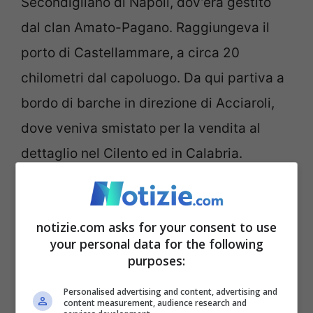
Secondigliano di Napoli, dov’era gestito
dal clan Amato-Pagano. Raggiungeva il
porto di Castellammare, a circa 20
chilometri dal capoluogo. Da qui partiva a
bordo di barche in direzione di Acciaroli,
dove veniva smistato per la vendita al
dettaglio nel Cilento ed in Calabria.
notizie.com asks for your consent to use
your personal data for the following
purposes:
Personalised advertising and content, advertising and
content measurement, audience research and