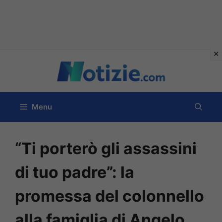
Vai
al
contenuto
Menu
“Ti porterò gli assassini
di tuo padre”: la
promessa del colonnello
alla famiglia di Angelo