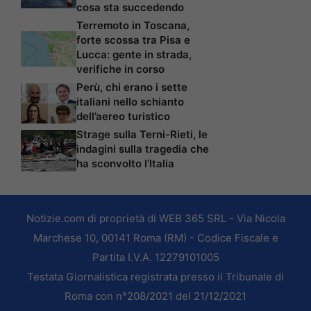
cosa sta succedendo
Terremoto in Toscana,
forte scossa tra Pisa e
Lucca: gente in strada,
verifiche in corso
Perù, chi erano i sette
italiani nello schianto
dell’aereo turistico
Strage sulla Terni-Rieti, le
indagini sulla tragedia che
ha sconvolto l’Italia
Notizie.com di proprietà di WEB 365 SRL - Via Nicola
Marchese 10, 00141 Roma (RM) - Codice Fiscale e
Partita I.V.A. 12279101005
Testata Giornalistica registrata presso il Tribunale di
Roma con n°208/2021 del 21/12/2021