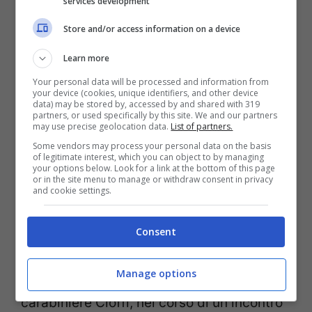
services development
Store and/or access information on a device
Learn more
La prospettiva della perdita dell’onore (ANSA FOTO) –
Your personal data will be processed and information from
Notizie.com
your device (cookies, unique identifiers, and other device
data) may be stored by, accessed by and shared with 319
partners, or used specifically by this site. We and our partners
Né come Vassallo avesse scoperto il giro
may use precise geolocation data.
List of partners.
Some vendors may process your personal data on the basis
né l’esecutore materiale o gli esecutori
of legitimate interest, which you can object to by managing
your options below. Look for a link at the bottom of this page
materiali sono indicati negli atti
or in the site menu to manage or withdraw consent in privacy
and cookie settings.
dell’inchiesta. Ma a breve potrebbero
esserci nuove rivelazioni. “
Pure il
Consent
pescatore lo abbiamo messo a posto
”,
Manage options
diceva Ridosso, uno degli arrestati, al
carabiniere Cioffi, nel corso di un incontro