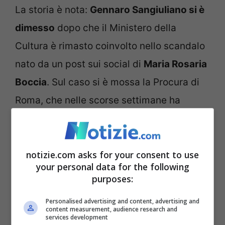
La storia è nota:
Gennaro Sangiuliano si è
dimesso
dopo che il Ministero della
Cultura è rimasto coinvolto nello scandalo
nato da un post sui social di
Maria Rosaria
Boccia
. Sul caso si è mossa la Procura di
Roma, che nelle scorse settimane ha
indirizzato i carabinieri al Mic per acquisire
numerosi documenti.
notizie.com asks for your consent to use
your personal data for the following
Attualmente l’ex ministro della Cultura è
purposes:
indagato per
peculato e rivelazione e
Personalised advertising and content, advertising and
diffusione di segreto d’ufficio
. Gli 007
content measurement, audience research and
services development
faranno chiarezza anche su un secondo