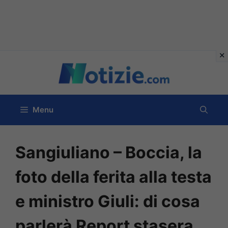
Vai
al
contenuto
Menu
Sangiuliano – Boccia, la
foto della ferita alla testa
e ministro Giuli: di cosa
parlerà Report stasera.