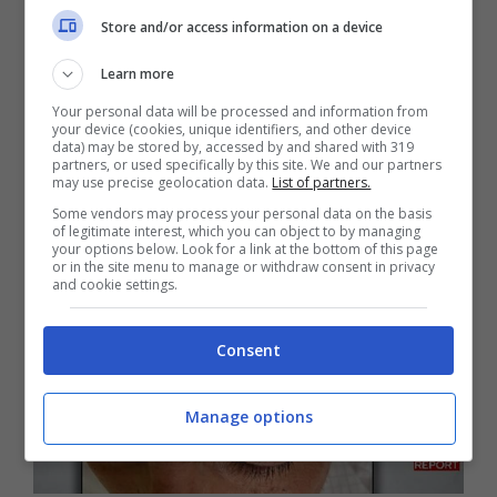
Store and/or access information on a device
fascicolo che riguarda una denuncia
presentata da Sangiuliano, in cui
accusa
Learn more
Your personal data will be processed and information from
Maria Rosaria Boccia di tentata
your device (cookies, unique identifiers, and other device
data) may be stored by, accessed by and shared with 319
estorsione
.
partners, or used specifically by this site. We and our partners
may use precise geolocation data.
List of partners.
Some vendors may process your personal data on the basis
of legitimate interest, which you can object to by managing
your options below. Look for a link at the bottom of this page
or in the site menu to manage or withdraw consent in privacy
and cookie settings.
Consent
Manage options