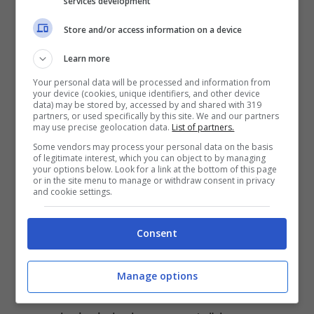
services development
“La prima persona a cui devo chiedere
Store and/or access information on a device
scusa è mia moglie
, una persona
Learn more
eccezionale, poi a
Giorgia Meloni
, che ho
Your personal data will be processed and information from
messo in imbarazzo, e ai miei collaboratori,
your device (cookies, unique identifiers, and other device
data) may be stored by, accessed by and shared with 319
che si sono trovati coinvolti in questa
partners, or used specifically by this site. We and our partners
may use precise geolocation data.
List of partners.
vicenda”, aveva detto pochi giorni fa
Some vendors may process your personal data on the basis
of legitimate interest, which you can object to by managing
Sangiuliano nell’intervista rilasciata al Tg1
your options below. Look for a link at the bottom of this page
or in the site menu to manage or withdraw consent in privacy
e nella quale aveva provato a regalare il
and cookie settings.
suo punto di vista sulla vicenda. Parole alle
Consent
quali aveva risposto la diretta interessata
sulle pagine de La Stampa. “Ci sono alcune
Manage options
persone che ricattano il ministro per delle