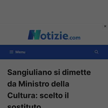
Vai
al
contenuto
Menu
Sangiuliano si dimette
da Ministro della
Cultura: scelto il
sostituto