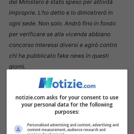
del Ministero è stato speso per attività
improprie. L’ho detto e lo dimostrerò in
ogni sede. Non solo. Andrò fino in fondo
per verificare se alla vicenda abbiano
concorso interessi diversi e agirò contro
chi ha pubblicato fake news in questi
giorni.
Gennaro Sangiuliano
L’intervista al Tg1 e la
notizie.com asks for your consent to use
your personal data for the following
risposta di Maria Rosaria
purposes:
Boccia
Personalised advertising and content, advertising and
content measurement, audience research and