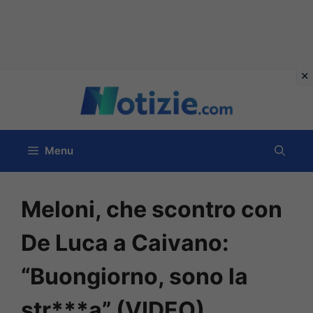
Vai
al
contenuto
Menu
Meloni, che scontro con
De Luca a Caivano:
“Buongiorno, sono la
str***a” (VIDEO)