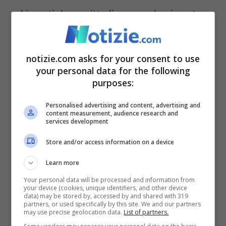
chiamati da un cittadino a rendersi conto
di un problema, hanno proposto una
soluzione, hanno fatto un annuncio che non
notizie.com asks for your consent to use
è caduto nel vuoto ma è diventato un fatto
your personal data for the following
purposes:
che i cittadini possono vedere, toccare,
vivere. E questo vuol dire accendere una
Personalised advertising and content, advertising and
content measurement, audience research and
speranza e vuol dire farlo in territori nei
services development
quali troppo spesso le istituzioni hanno
Store and/or access information on a device
pensato che di speranza non potesse
Learn more
essercene. È un messaggio molto potente”.
Your personal data will be processed and information from
your device (cookies, unique identifiers, and other device
data) may be stored by, accessed by and shared with 319
partners, or used specifically by this site. We and our partners
may use precise geolocation data.
List of partners.