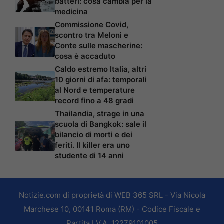
batteri: cosa cambia per la
medicina
Commissione Covid,
scontro tra Meloni e
Conte sulle mascherine:
cosa è accaduto
Caldo estremo Italia, altri
10 giorni di afa: temporali
al Nord e temperature
record fino a 48 gradi
Thailandia, strage in una
scuola di Bangkok: sale il
bilancio di morti e dei
feriti. Il killer era uno
studente di 14 anni
Notizie.com di proprietà di WEB 365 SRL - Via Nicola
Marchese 10, 00141 Roma (RM) - Codice Fiscale e
Partita I.V.A. 12279101005