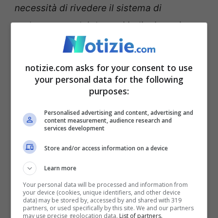
necessità di rivedere il sistema di
reclutamento dei docenti italiani previsto
da un’intesa fra la Commissione e il
precedente governo.
Superando le rigidità
notizie.com asks for your consent to use
della riforma Pnrr
che creano un’oggettiva
your personal data for the following
purposes:
discriminazione a danno dei docenti
precari. E non tengono conto dei numeri
Personalised advertising and content, advertising and
content measurement, audience research and
services development
del precariato che sono cresciuti negli
scorsi anni. Attendiamo quindi fiduciosi
Store and/or access information on a device
che la parificazione dei diritti possa essere
Learn more
estesa ora anche alle forme di
Your personal data will be processed and information from
your device (cookies, unique identifiers, and other device
reclutamento
“.
data) may be stored by, accessed by and shared with 319
partners, or used specifically by this site. We and our partners
may use precise geolocation data.
List of partners.