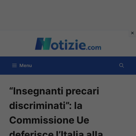
Vai
al
contenuto
Menu
“Insegnanti precari
discriminati”: la
Commissione Ue
deferisce l’Italia alla